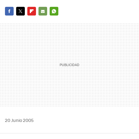
FACEBOOK
TWITTER
FLIPBOARD
E-
WHATSAPP
MAIL
20 Junio 2005