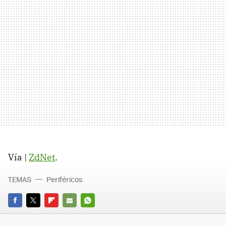
Vía |
ZdNet
.
TEMAS
Periféricos
FACEBOOK
TWITTER
FLIPBOARD
E-
WHATSAPP