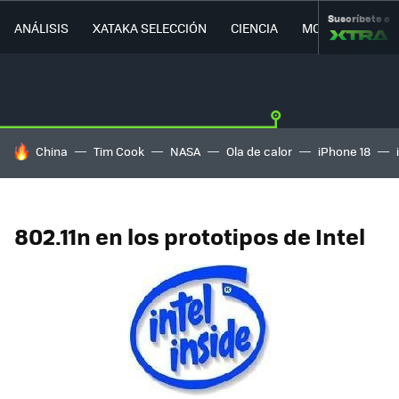
Suscríbete a
ANÁLISIS
XATAKA SELECCIÓN
CIENCIA
MOVILIDAD
HOY SE HABLA DE
China
Tim Cook
NASA
Ola de calor
iPhone 18
802.11n en los prototipos de Intel