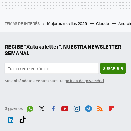
TEMAS DE INTERÉS
Mejores moviles 2026
Claude
Androi
RECIBE "Xatakaletter", NUESTRA NEWSLETTER
SEMANAL
SUSCRIBIR
Suscribiéndote aceptas nuestra
política de privacidad
Síguenos
Wh
Twit
Fac
You
Inst
Tele
RSS
Flip
ats
ter
ebo
tub
agr
gra
boa
Link
Tikt