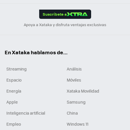
App
ok
e
am
m
rd
edI
ok
Suscríbete a
n
Apoya a Xataka y disfruta ventajas exclusivas
En Xataka hablamos de...
Streaming
Análisis
Espacio
Móviles
Energía
Xataka Movilidad
Apple
Samsung
Inteligencia artificial
China
Empleo
Windows 11