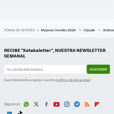
TEMAS DE INTERÉS
Mejores moviles 2026
Claude
Androi
RECIBE "Xatakaletter", NUESTRA NEWSLETTER
SEMANAL
SUSCRIBIR
Suscribiéndote aceptas nuestra
política de privacidad
Síguenos
Wh
Twit
Fac
You
Inst
Tele
RSS
Flip