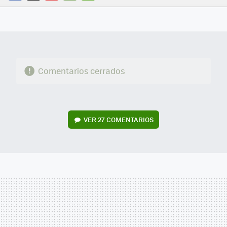
FACEBOOK
TWITTER
FLIPBOARD
E-
WHATSAPP
MAIL
Comentarios cerrados
VER
27 COMENTARIOS