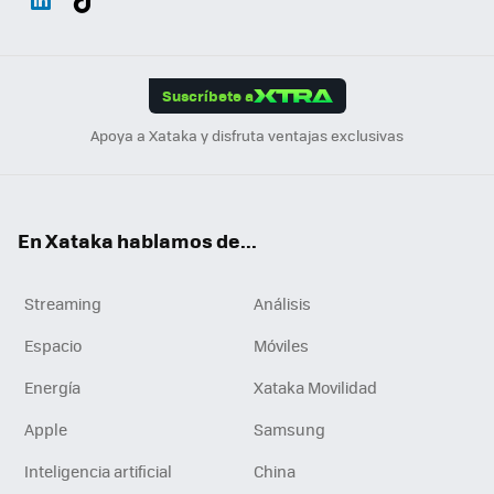
ats
ter
ebo
tub
agr
gra
boa
Link
Tikt
App
ok
e
am
m
rd
edI
ok
Suscríbete a
n
Apoya a Xataka y disfruta ventajas exclusivas
En Xataka hablamos de...
Streaming
Análisis
Espacio
Móviles
Energía
Xataka Movilidad
Apple
Samsung
Inteligencia artificial
China