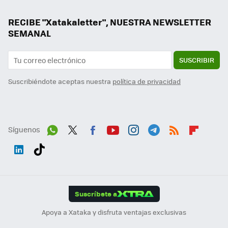
RECIBE "Xatakaletter", NUESTRA NEWSLETTER
SEMANAL
SUSCRIBIR
Suscribiéndote aceptas nuestra
política de privacidad
Síguenos
Wh
Twit
Fac
You
Inst
Tele
RSS
Flip
ats
ter
ebo
tub
agr
gra
boa
Link
Tikt
App
ok
e
am
m
rd
edI
ok
Suscríbete a
n
Apoya a Xataka y disfruta ventajas exclusivas