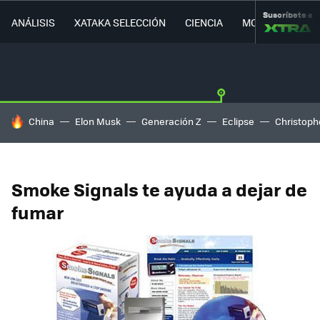
Suscríbete a
ANÁLISIS
XATAKA SELECCIÓN
CIENCIA
MOVILIDAD
HOY SE HABLA DE
China
Elon Musk
Generación Z
Eclipse
Christoph
Smoke Signals te ayuda a dejar de
fumar