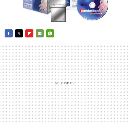
FACEBOOK
TWITTER
FLIPBOARD
E-
WHATSAPP
MAIL