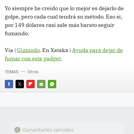
Yo siempre he creido que lo mejor es dejarlo de
golpe, pero cada cual tendrá su método. Eso si,
por 149 dólares casi sale más barato seguir
fumando.
Vía |
Gizmodo
. En Xataka |
Ayuda para dejar de
fumar con este gadget
.
TEMAS
Otros
FACEBOOK
TWITTER
FLIPBOARD
E-
WHATSAPP
MAIL
Comentarios cerrados