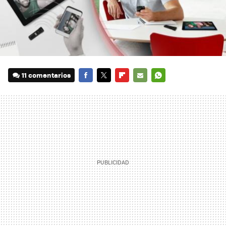
11 comentarios
FACEBOOK
TWITTER
FLIPBOARD
E-
WHATSAPP
MAIL