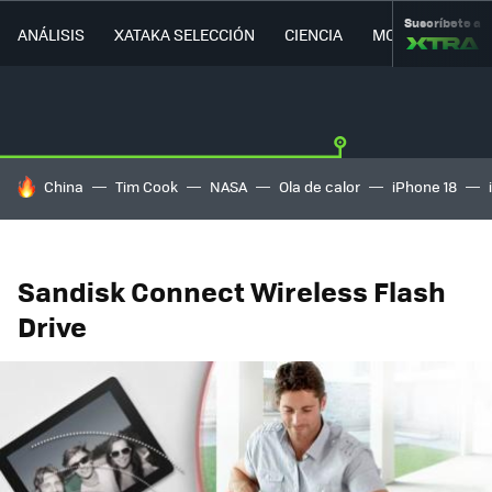
Suscríbete a
ANÁLISIS
XATAKA SELECCIÓN
CIENCIA
MOVILIDAD
HOY SE HABLA DE
China
Tim Cook
NASA
Ola de calor
iPhone 18
Sandisk Connect Wireless Flash
Drive