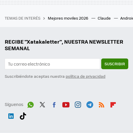
TEMAS DE INTERÉS
Mejores moviles 2026
Claude
Androi
RECIBE "Xatakaletter", NUESTRA NEWSLETTER
SEMANAL
SUSCRIBIR
Suscribiéndote aceptas nuestra
política de privacidad
Síguenos
Wh
Twit
Fac
You
Inst
Tele
RSS
Flip
ats
ter
ebo
tub
agr
gra
boa
Link
Tikt
App
ok
e
am
m
rd