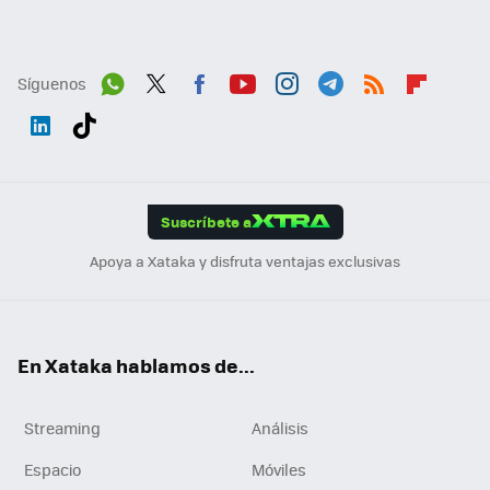
Síguenos
Wh
Twit
Fac
You
Inst
Tele
RSS
Flip
ats
ter
ebo
tub
agr
gra
boa
Link
Tikt
App
ok
e
am
m
rd
edI
ok
Suscríbete a
n
Apoya a Xataka y disfruta ventajas exclusivas
En Xataka hablamos de...
Streaming
Análisis
Espacio
Móviles