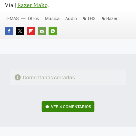
Vía |
Razer Mako
.
TEMAS
Otros
Música
Audio
THX
Razer
FACEBOOK
TWITTER
FLIPBOARD
E-
WHATSAPP
MAIL
Comentarios cerrados
VER
4 COMENTARIOS