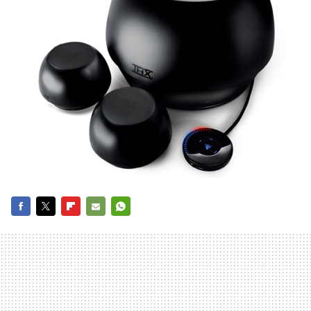
FACEBOOK
TWITTER
FLIPBOARD
E-
WHATSAPP
MAIL