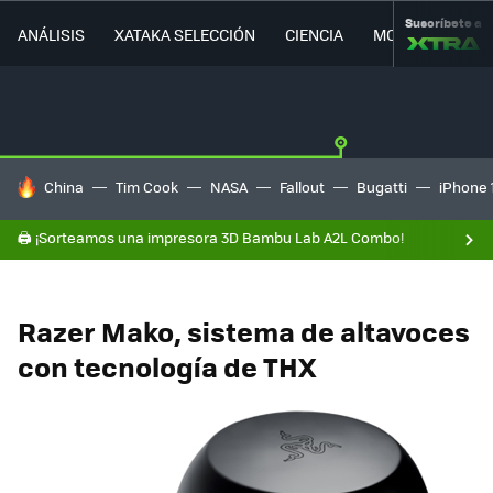
Suscríbete a
ANÁLISIS
XATAKA SELECCIÓN
CIENCIA
MOVILIDAD
HOY SE HABLA DE
China
Tim Cook
NASA
Fallout
Bugatti
iPhone 
🖨️ ¡Sorteamos una impresora 3D Bambu Lab A2L Combo!
Razer Mako, sistema de altavoces
con tecnología de THX