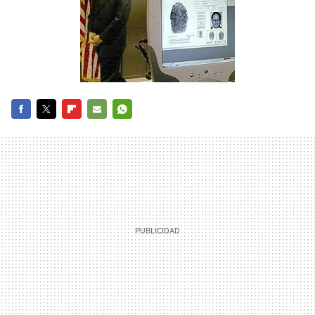
FACEBOOK
TWITTER
FLIPBOARD
E-
WHATSAPP
MAIL