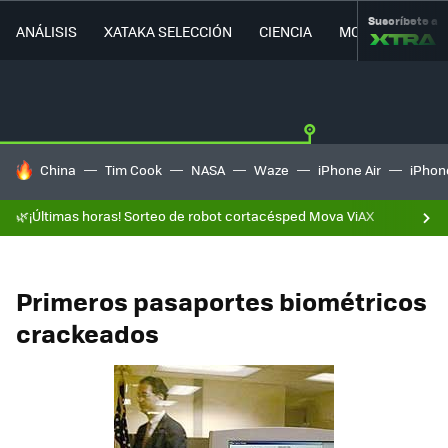
Suscríbete a
ANÁLISIS
XATAKA SELECCIÓN
CIENCIA
MOVILIDAD
HOY SE HABLA DE
China
Tim Cook
NASA
Waze
iPhone Air
iPhone
🌿¡Últimas horas! Sorteo de robot cortacésped Mova ViAX
Primeros pasaportes biométricos
crackeados