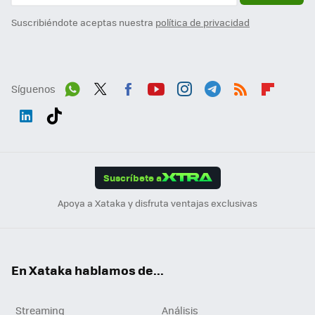
Suscribiéndote aceptas nuestra
política de privacidad
Síguenos
Wh
Twit
Fac
You
Inst
Tele
RSS
Flip
ats
ter
ebo
tub
agr
gra
boa
Link
Tikt
App
ok
e
am
m
rd
edI
ok
Suscríbete a
n
Apoya a Xataka y disfruta ventajas exclusivas
En Xataka hablamos de...
Streaming
Análisis