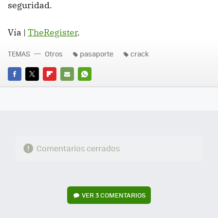
seguridad.
Vía |
TheRegister
.
TEMAS
Otros
pasaporte
crack
FACEBOOK
TWITTER
FLIPBOARD
E-
WHATSAPP
MAIL
Comentarios cerrados
VER
3 COMENTARIOS