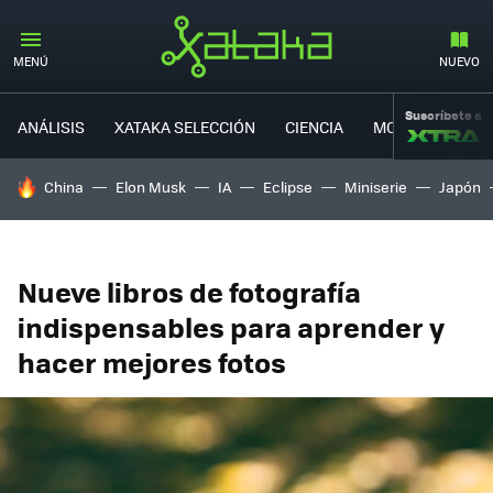
MENÚ
NUEVO
Suscríbete a
ANÁLISIS
XATAKA SELECCIÓN
CIENCIA
MOVILIDAD
HOY SE HABLA DE
China
Elon Musk
IA
Eclipse
Miniserie
Japón
Nueve libros de fotografía
indispensables para aprender y
hacer mejores fotos