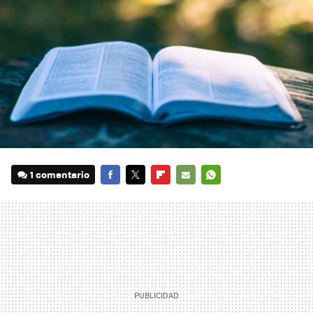
1 comentario
FACEBOOK
TWITTER
FLIPBOARD
E-
WHATSAPP
MAIL