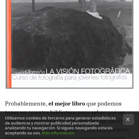
Probablemente,
el mejor libro
que podemos
tener en nuestra biblioteca para saber qué es
Utilizamos cookies de terceros para generar estadísticas
esto de la fotografía. Se convirtió en un clásico
de audiencia y mostrar publicidad personalizada
analizando tu navegación. Si sigues navegando estarás
instantáneo desde que salió. A muchos lectores
aceptando su uso.
Más información
les encantaría que
Eduardo
sacará una nueva