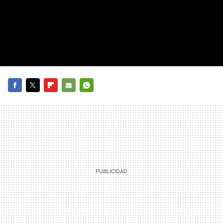
FACEBOOK
TWITTER
FLIPBOARD
E-
WHATSAPP
MAIL