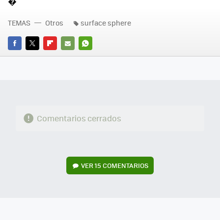
�
TEMAS
Otros
surface sphere
FACEBOOK
TWITTER
FLIPBOARD
E-
WHATSAPP
MAIL
Comentarios cerrados
VER
15 COMENTARIOS