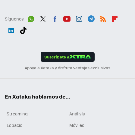
Síguenos
Wh
Twit
Fac
You
Inst
Tele
RSS
Flip
ats
ter
ebo
tub
agr
gra
boa
Link
Tikt
App
ok
e
am
m
rd
edI
ok
Suscríbete a
n
Apoya a Xataka y disfruta ventajas exclusivas
En Xataka hablamos de...
Streaming
Análisis
Espacio
Móviles