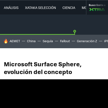
Suscríbete a
ANÁLISIS
XATAKA SELECCIÓN
CIENCIA
MOVILIDAD
HOY SE HABLA DE
AEMET
China
Sequía
Fallout
Generación Z
iP
Microsoft Surface Sphere,
evolución del concepto