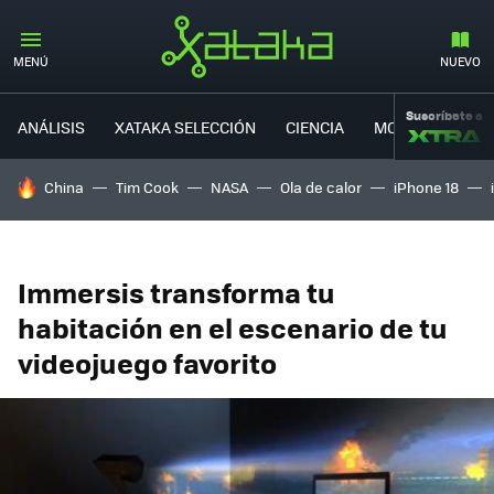
MENÚ
NUEVO
Suscríbete a
ANÁLISIS
XATAKA SELECCIÓN
CIENCIA
MOVILIDAD
HOY SE HABLA DE
China
Tim Cook
NASA
Ola de calor
iPhone 18
Immersis transforma tu
habitación en el escenario de tu
videojuego favorito