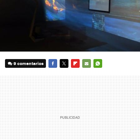
9 comentarios
FACEBOOK
TWITTER
FLIPBOARD
E-
WHATSAPP
MAIL