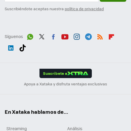
Suscribiéndote aceptas nuestra
política de privacidad
Síguenos
Wh
Twit
Fac
You
Inst
Tele
RSS
Flip
ats
ter
ebo
tub
agr
gra
boa
Link
Tikt
App
ok
e
am
m
rd
edI
ok
Suscríbete a
n
Apoya a Xataka y disfruta ventajas exclusivas
En Xataka hablamos de...
Streaming
Análisis