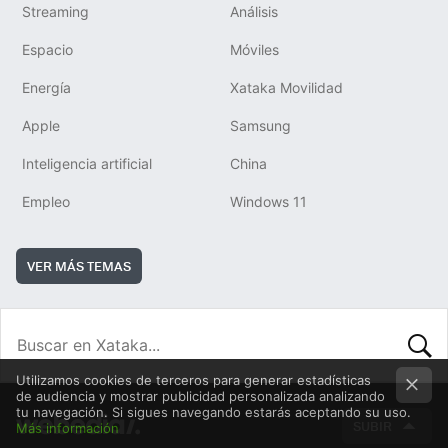
Streaming
Análisis
Espacio
Móviles
Energía
Xataka Movilidad
Apple
Samsung
Inteligencia artificial
China
Empleo
Windows 11
VER MÁS TEMAS
BUSCA
Utilizamos cookies de terceros para generar estadísticas
de audiencia y mostrar publicidad personalizada analizando
tu navegación. Si sigues navegando estarás aceptando su uso.
SUBIR
Más información