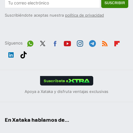
SUSCRIBIR
Suscribiéndote aceptas nuestra
política de privacidad
Síguenos
Wh
Twit
Fac
You
Inst
Tele
RSS
Flip
ats
ter
ebo
tub
agr
gra
boa
Link
Tikt
App
ok
e
am
m
rd
edIn
ok
Suscríbete a
Apoya a Xataka y disfruta ventajas exclusivas
En Xataka hablamos de...