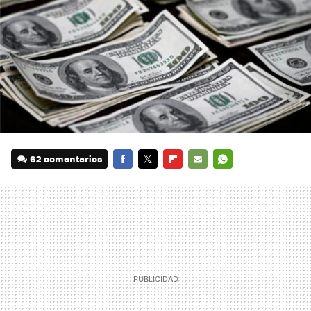
62 comentarios
FACEBOOK
TWITTER
FLIPBOARD
E-
WHATSAPP
MAIL