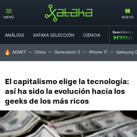
MENÚ
NUEVO
Suscríbete a
ANÁLISIS
XATAKA SELECCIÓN
CIENCIA
MOVILIDAD
HOY SE HABLA DE
AEMET
China
Generación Z
iPhone 17
Samsung G
El capitalismo elige la tecnología:
así ha sido la evolución hacia los
geeks de los más ricos