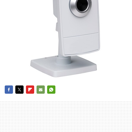
FACEBOOK
TWITTER
FLIPBOARD
E-
WHATSAPP
MAIL