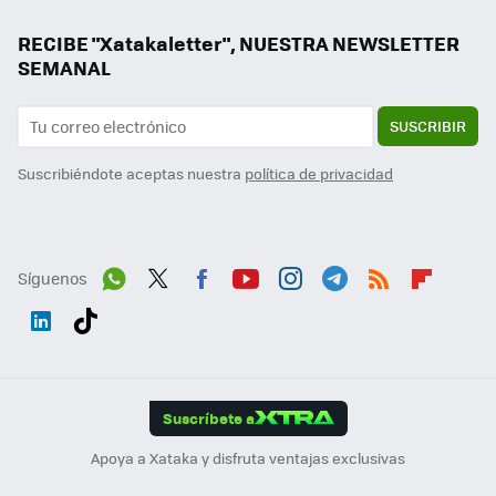
RECIBE "Xatakaletter", NUESTRA NEWSLETTER
SEMANAL
SUSCRIBIR
Suscribiéndote aceptas nuestra
política de privacidad
Síguenos
Wh
Twit
Fac
You
Inst
Tele
RSS
Flip
ats
ter
ebo
tub
agr
gra
boa
Link
Tikt
App
ok
e
am
m
rd
edI
ok
Suscríbete a
n
Apoya a Xataka y disfruta ventajas exclusivas