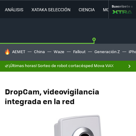
Suscríbete a
ANÁLISIS
XATAKA SELECCIÓN
CIENCIA
MOVILIDAD
HOY SE HABLA DE
AEMET
China
Waze
Fallout
Generación Z
iPh
🌿¡Últimas horas! Sorteo de robot cortacésped Mova ViAX
DropCam, videovigilancia
integrada en la red