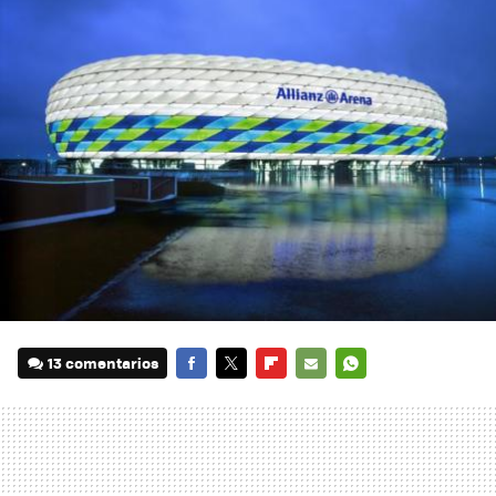
13 comentarios
FACEBOOK
TWITTER
FLIPBOARD
E-
WHATSAPP
MAIL