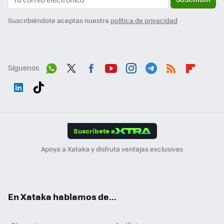
Suscribiéndote aceptas nuestra
política de privacidad
Síguenos
Wh
Twit
Fac
You
Inst
Tele
RSS
Flip
ats
ter
ebo
tub
agr
gra
boa
Link
Tikt
App
ok
e
am
m
rd
edI
ok
Suscríbete a
n
Apoya a Xataka y disfruta ventajas exclusivas
En Xataka hablamos de...