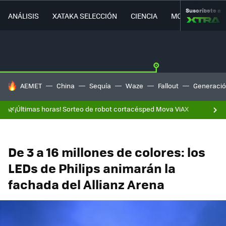
Suscríbete a
ANÁLISIS
XATAKA SELECCIÓN
CIENCIA
MOVILIDAD
HOY SE HABLA DE
AEMET
China
Sequía
Waze
Fallout
Generació
🌿¡Últimas horas! Sorteo de robot cortacésped Mova ViAX
De 3 a 16 millones de colores: los
LEDs de Philips animarán la
fachada del Allianz Arena