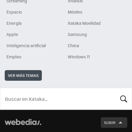
Streaming
Análisis
Espacio
Móviles
Energía
Xataka Movilidad
Apple
Samsung
Inteligencia artificial
China
Empleo
Windows 11
VER MÁS TEMAS
BUSCA
SUBIR