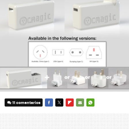
11 comentarios
FACEBOOK
TWITTER
FLIPBOARD
E-
WHATSAPP
MAIL