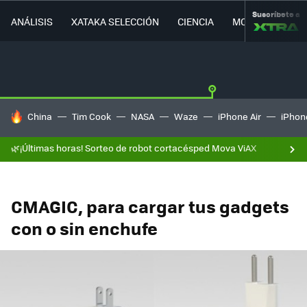
Suscríbete a
ANÁLISIS
XATAKA SELECCIÓN
CIENCIA
MOVILIDAD
HOY SE HABLA DE
China
Tim Cook
NASA
Waze
iPhone Air
iPhone
🌿¡Últimas horas! Sorteo de robot cortacésped Mova ViAX
CMAGIC, para cargar tus gadgets
con o sin enchufe