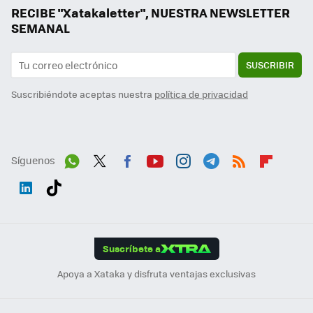
RECIBE "Xatakaletter", NUESTRA NEWSLETTER
SEMANAL
SUSCRIBIR
Suscribiéndote aceptas nuestra
política de privacidad
Síguenos
Wh
Twit
Fac
You
Inst
Tele
RSS
Flip
ats
ter
ebo
tub
agr
gra
boa
Link
Tikt
App
ok
e
am
m
rd
edI
ok
Suscríbete a
n
Apoya a Xataka y disfruta ventajas exclusivas