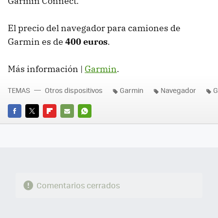
Garmin Connect.
El precio del navegador para camiones de
Garmin es de
400 euros
.
Más información |
Garmin
.
TEMAS
Otros dispositivos
Garmin
Navegador
G
FACEBOOK
TWITTER
FLIPBOARD
E-
WHATSAPP
MAIL
Comentarios cerrados