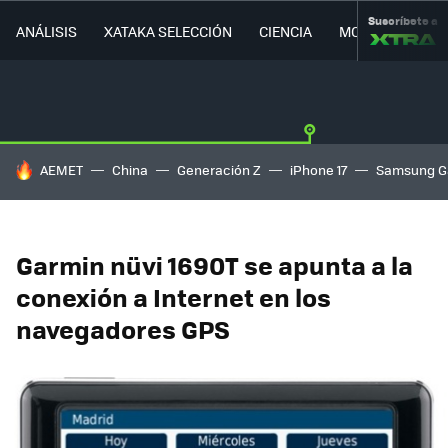
Suscríbete a
ANÁLISIS
XATAKA SELECCIÓN
CIENCIA
MOVILIDAD
HOY SE HABLA DE
AEMET
China
Generación Z
iPhone 17
Samsung G
Garmin nüvi 1690T se apunta a la
conexión a Internet en los
navegadores GPS