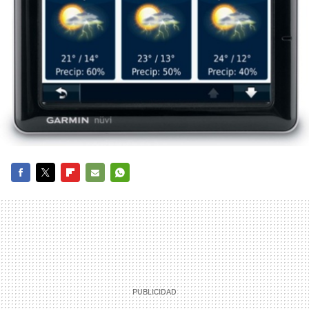
FACEBOOK
TWITTER
FLIPBOARD
E-
WHATSAPP
MAIL