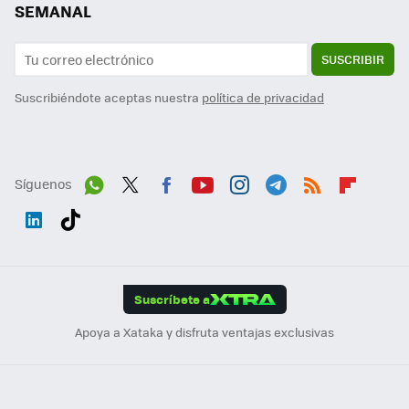
SEMANAL
SUSCRIBIR
Suscribiéndote aceptas nuestra
política de privacidad
Síguenos
Wh
Twit
Fac
You
Inst
Tele
RSS
Flip
ats
ter
ebo
tub
agr
gra
boa
Link
Tikt
App
ok
e
am
m
rd
edI
ok
Suscríbete a
n
Apoya a Xataka y disfruta ventajas exclusivas