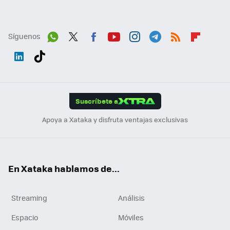
Síguenos
Wh
Twit
Fac
You
Inst
Tele
RSS
Flip
ats
ter
ebo
tub
agr
gra
boa
Link
Tikt
App
ok
e
am
m
rd
edI
ok
Suscríbete a
n
Apoya a Xataka y disfruta ventajas exclusivas
En Xataka hablamos de...
Streaming
Análisis
Espacio
Móviles