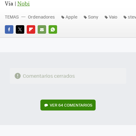
Vía |
Nobi
TEMAS
Ordenadores
Apple
Sony
Vaio
ste
FACEBOOK
TWITTER
FLIPBOARD
E-
WHATSAPP
MAIL
Comentarios cerrados
VER
64 COMENTARIOS