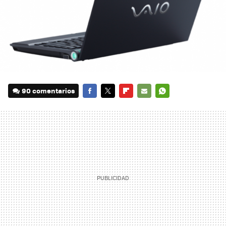
90 comentarios
FACEBOOK
TWITTER
FLIPBOARD
E-
WHATSAPP
MAIL