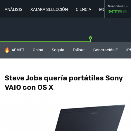
Suscríbete a
ANÁLISIS
XATAKA SELECCIÓN
CIENCIA
MOVILIDAD
HOY SE HABLA DE
AEMET
China
Sequía
Fallout
Generación Z
iP
Steve Jobs quería portátiles Sony
VAIO con OS X