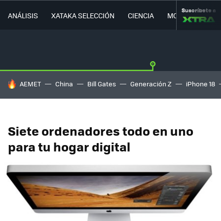
Suscríbete a
ANÁLISIS
XATAKA SELECCIÓN
CIENCIA
MOVILIDAD
HOY SE HABLA DE
AEMET
China
Bill Gates
Generación Z
iPhone 18
Siete ordenadores todo en uno
para tu hogar digital