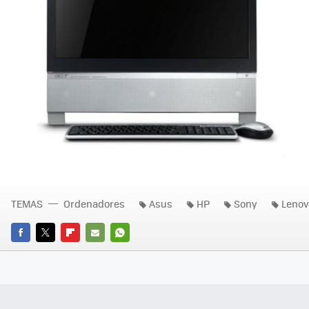
TEMAS
Ordenadores
Asus
HP
Sony
Lenov
FACEBOOK
TWITTER
FLIPBOARD
E-
WHATSAPP
MAIL