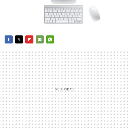
FACEBOOK
TWITTER
FLIPBOARD
E-
WHATSAPP
MAIL