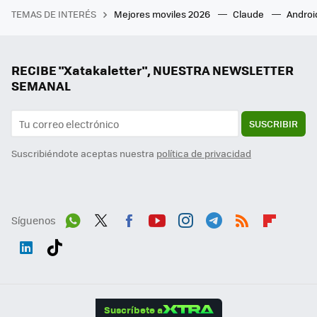
TEMAS DE INTERÉS
Mejores moviles 2026
Claude
Androi
RECIBE "Xatakaletter", NUESTRA NEWSLETTER
SEMANAL
SUSCRIBIR
Suscribiéndote aceptas nuestra
política de privacidad
Síguenos
Wh
Twit
Fac
You
Inst
Tele
RSS
Flip
ats
ter
ebo
tub
agr
gra
boa
Link
Tikt
App
ok
e
am
m
rd
edI
ok
Suscríbete a
n