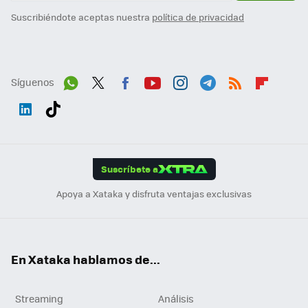
Suscribiéndote aceptas nuestra
política de privacidad
Síguenos
Wh
Twit
Fac
You
Inst
Tele
RSS
Flip
ats
ter
ebo
tub
agr
gra
boa
Link
Tikt
App
ok
e
am
m
rd
edI
ok
Suscríbete a
n
Apoya a Xataka y disfruta ventajas exclusivas
En Xataka hablamos de...
Streaming
Análisis