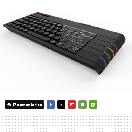
17 comentarios
FACEBOOK
TWITTER
FLIPBOARD
E-
WHATSAPP
MAIL