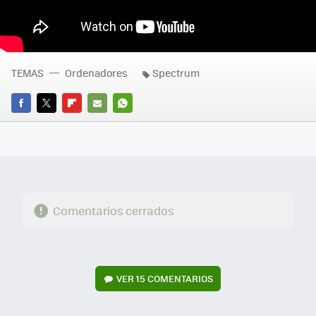
TEMAS
Ordenadores
Spectrum
FACEBOOK
TWITTER
FLIPBOARD
E-
WHATSAPP
MAIL
Comentarios cerrados
VER
15 COMENTARIOS