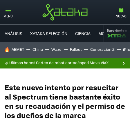
MENÚ
NUEVO
Suscríbete a
ANÁLISIS
XATAKA SELECCIÓN
CIENCIA
MOVILIDAD
HOY SE HABLA DE
AEMET
China
Waze
Fallout
Generación Z
iPh
🌿¡Últimas horas! Sorteo de robot cortacésped Mova ViAX
Este nuevo intento por resucitar
al Spectrum tiene bastante éxito
en su recaudación y el permiso de
los dueños de la marca