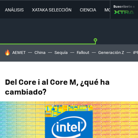
Suscríbete a
ANÁLISIS
XATAKA SELECCIÓN
CIENCIA
MOVILIDAD
HOY SE HABLA DE
AEMET
China
Sequía
Fallout
Generación Z
iP
Del Core i al Core M, ¿qué ha
cambiado?