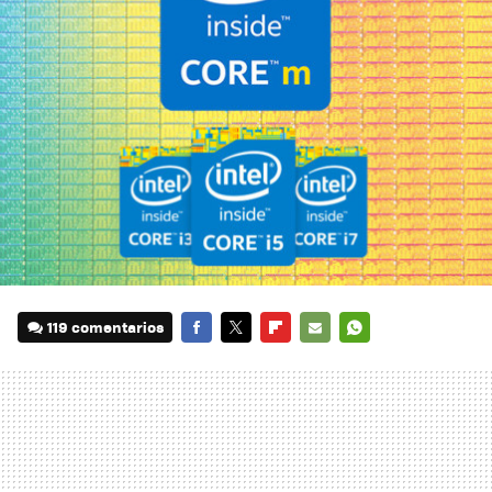
119 comentarios
FACEBOOK
TWITTER
FLIPBOARD
E-
WHATSAPP
MAIL