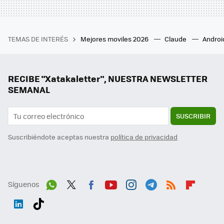
TEMAS DE INTERÉS
Mejores moviles 2026
Claude
Androi
RECIBE "Xatakaletter", NUESTRA NEWSLETTER
SEMANAL
SUSCRIBIR
Suscribiéndote aceptas nuestra
política de privacidad
Síguenos
Wh
Twit
Fac
You
Inst
Tele
RSS
Flip
ats
ter
ebo
tub
agr
gra
boa
Link
Tikt