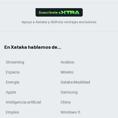
App
ok
e
am
m
rd
edI
ok
Suscríbete a
n
Apoya a Xataka y disfruta ventajas exclusivas
En Xataka hablamos de...
Streaming
Análisis
Espacio
Móviles
Energía
Xataka Movilidad
Apple
Samsung
Inteligencia artificial
China
Empleo
Windows 11