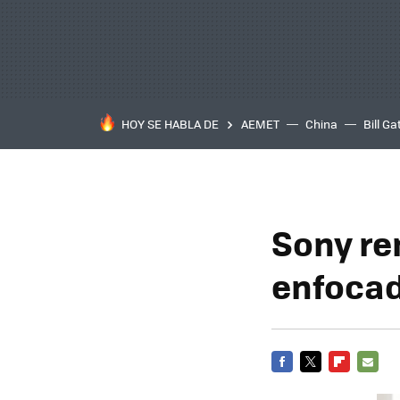
HOY SE HABLA DE
AEMET
China
Bill Ga
Sony re
enfocad
FACEBOOK
TWITTER
FLIPBOARD
E-