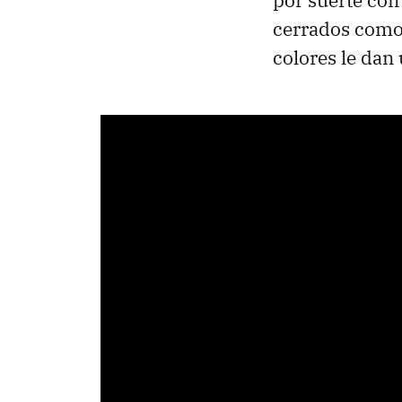
por suerte con
cerrados como 
colores le dan