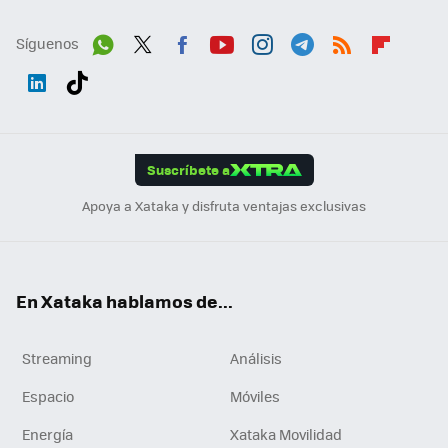
Síguenos
Wh
Twit
Fac
You
Inst
Tele
RSS
Flip
ats
ter
ebo
tub
agr
gra
boa
Link
Tikt
App
ok
e
am
m
rd
edI
ok
Suscríbete a
n
Apoya a Xataka y disfruta ventajas exclusivas
En Xataka hablamos de...
Streaming
Análisis
Espacio
Móviles
Energía
Xataka Movilidad