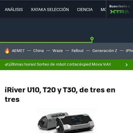
Suscríbete a
ANÁLISIS
XATAKA SELECCIÓN
CIENCIA
MOVILIDAD
HOY SE HABLA DE
AEMET
China
Waze
Fallout
Generación Z
iPh
🌿¡Últimas horas! Sorteo de robot cortacésped Mova ViAX
iRiver U10, T20 y T30, de tres en
tres