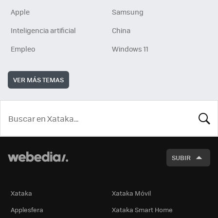
Apple
Samsung
Inteligencia artificial
China
Empleo
Windows 11
VER MÁS TEMAS
BUSCA
SUBIR
Xataka
Xataka Móvil
Applesfera
Xataka Smart Home