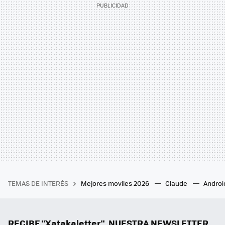
TEMAS DE INTERÉS
Mejores moviles 2026
Claude
Androi
RECIBE "Xatakaletter", NUESTRA NEWSLETTER