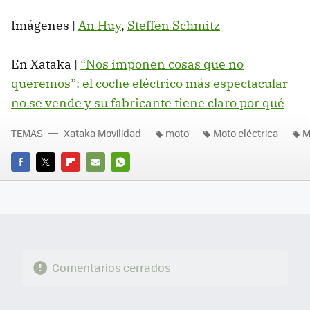
Imágenes |
An Huy
,
Steffen Schmitz
En Xataka |
“Nos imponen cosas que no
queremos”: el coche eléctrico más espectacular
no se vende y su fabricante tiene claro por qué
TEMAS
Xataka Movilidad
moto
Moto eléctrica
M
FACEBOOK
TWITTER
FLIPBOARD
E-
WHATSAPP
MAIL
Comentarios cerrados