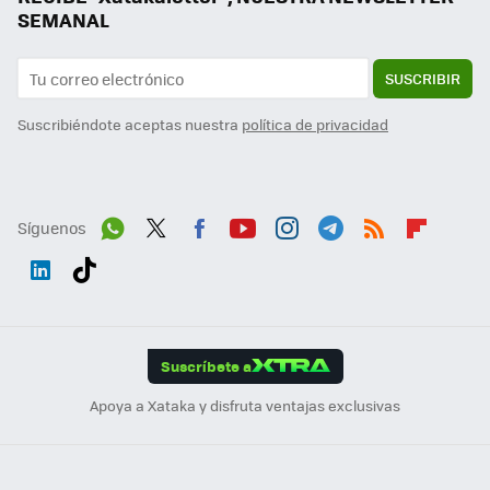
SEMANAL
SUSCRIBIR
Suscribiéndote aceptas nuestra
política de privacidad
Síguenos
Wh
Twit
Fac
You
Inst
Tele
RSS
Flip
ats
ter
ebo
tub
agr
gra
boa
Link
Tikt
App
ok
e
am
m
rd
edI
ok
Suscríbete a
n
Apoya a Xataka y disfruta ventajas exclusivas