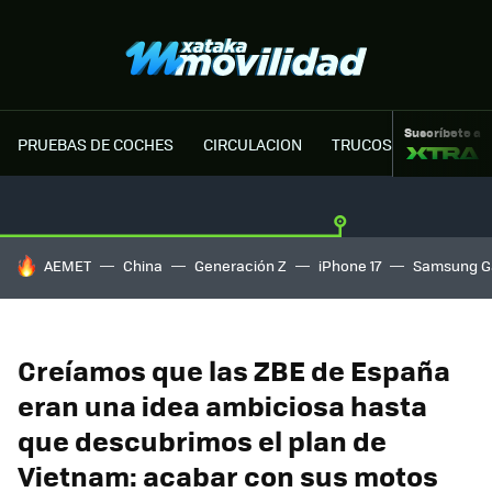
Suscríbete a
PRUEBAS DE COCHES
CIRCULACION
TRUCOS MOTOR
HOY SE HABLA DE
AEMET
China
Generación Z
iPhone 17
Samsung G
Creíamos que las ZBE de España
eran una idea ambiciosa hasta
que descubrimos el plan de
Vietnam: acabar con sus motos