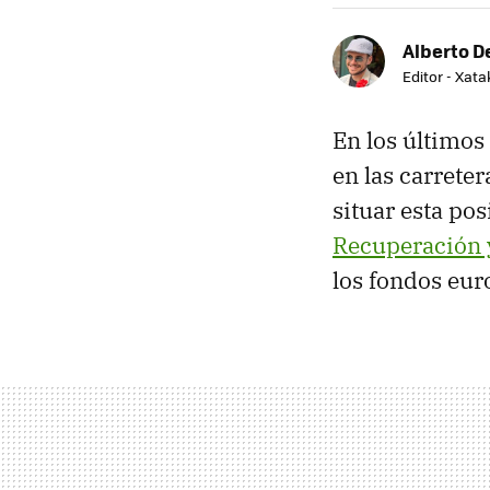
Alberto De
Editor - Xat
En los último
en las carrete
situar esta po
Recuperación y
los fondos eu