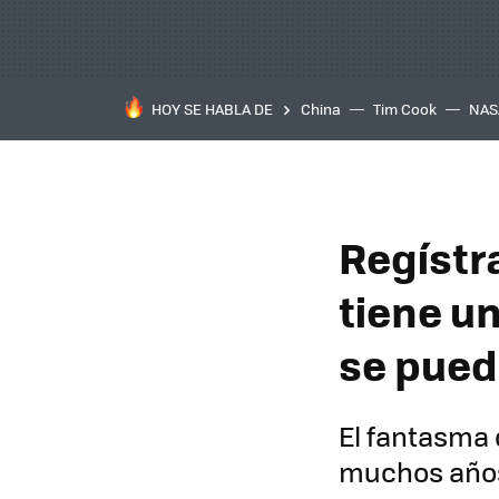
HOY SE HABLA DE
China
Tim Cook
NAS
Regístr
tiene u
se pued
El fantasma 
muchos años