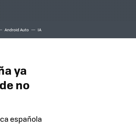
Android Auto
IA
ña ya
nde no
tica española