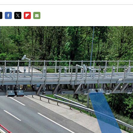
FACEBOOK
TWITTER
FLIPBOARD
E-
MAIL