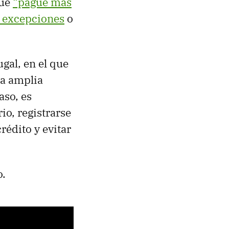
que
“pague más
s excepciones
o
ugal, en el que
na amplia
aso, es
io, registrarse
rédito y evitar
o.