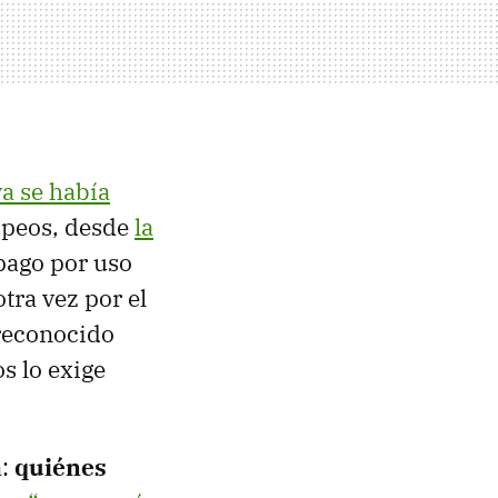
ya se había
opeos, desde
la
 pago por uso
tra vez por el
 reconocido
s lo exige
a:
quiénes