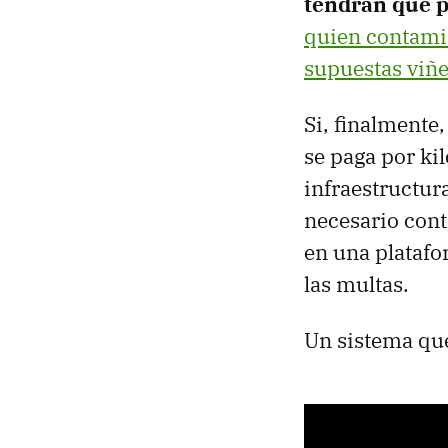
tendrán que 
quien contam
supuestas viñe
Si, finalmente,
se paga por ki
infraestructura
necesario conta
en una platafor
las multas.
Un sistema que