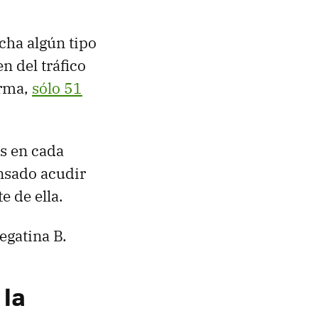
cha algún tipo
n del tráfico
orma,
sólo 51
es en cada
ensado acudir
e de ella.
pegatina B.
 la