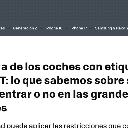
tes
Generación Z
iPhone 18
iPhone 17
Samsung Galaxy 
ga de los coches con etiq
GT: lo que sabemos sobre 
entrar o no en las grand
es
d puede aplicar las restricciones que 