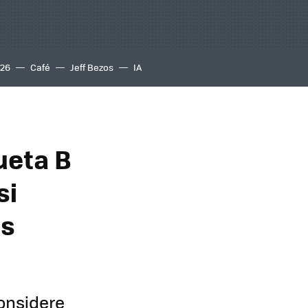
S26
Café
Jeff Bezos
IA
ueta B
si
es
considere