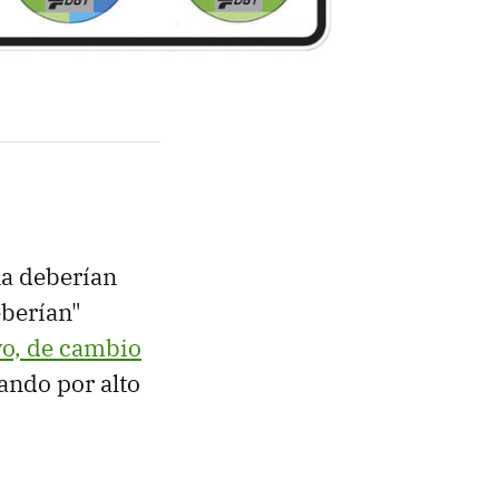
ña deberían
eberían"
yo, de cambio
ando por alto