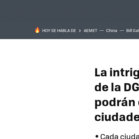
HOY SE HABLA DE
AEMET
China
Bill Ga
La intri
de la D
podrán 
ciudad
Cada ciuda