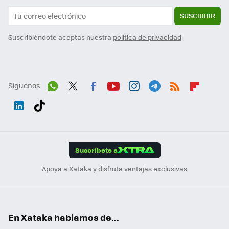
SUSCRIBIR
Suscribiéndote aceptas nuestra
política de privacidad
Síguenos
Wh
Twit
Fac
You
Inst
Tele
RSS
Flip
ats
ter
ebo
tub
agr
gra
boa
Link
Tikt
App
ok
e
am
m
rd
edI
ok
Suscríbete a
n
Apoya a Xataka y disfruta ventajas exclusivas
En Xataka hablamos de...