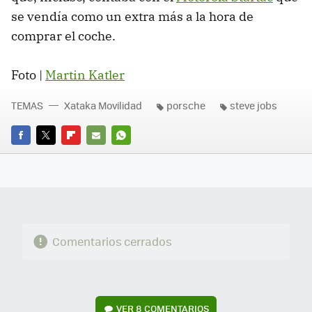
se vendía como un extra más a la hora de
comprar el coche.
Foto |
Martin Katler
TEMAS
Xataka Movilidad
porsche
steve jobs
FACEBOOK
TWITTER
FLIPBOARD
E-
WHATSAPP
MAIL
Comentarios cerrados
VER
8 COMENTARIOS