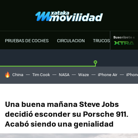
Suscríbete a
PRUEBAS DE COCHES
CIRCULACION
TRUCOS MOTOR
HOY SE HABLA DE
China
Tim Cook
NASA
Waze
iPhone Air
iPhone
Una buena mañana Steve Jobs
decidió esconder su Porsche 911.
Acabó siendo una genialidad