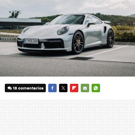
18 comentarios
FACEBOOK
TWITTER
FLIPBOARD
E-
WHATSAPP
MAIL