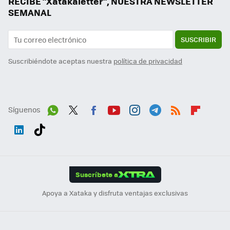
RECIBE "Xatakaletter", NUESTRA NEWSLETTER
SEMANAL
SUSCRIBIR
Suscribiéndote aceptas nuestra
política de privacidad
Síguenos
Wh
Twit
Fac
You
Inst
Tele
RSS
Flip
ats
ter
ebo
tub
agr
gra
boa
Link
Tikt
App
ok
e
am
m
rd
edI
ok
Suscríbete a
n
Apoya a Xataka y disfruta ventajas exclusivas