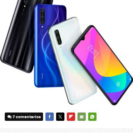
7 comentarios
FACEBOOK
TWITTER
FLIPBOARD
E-
WHATSAPP