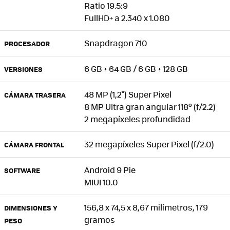
Ratio 19.5:9
FullHD+ a 2.340 x 1.080
Snapdragon 710
PROCESADOR
6 GB + 64 GB / 6 GB + 128 GB
VERSIONES
48 MP (1,2") Super Pixel
CÁMARA TRASERA
8 MP Ultra gran angular 118º (f/2.2)
2 megapíxeles profundidad
32 megapíxeles Super Pixel (f/2.0)
CÁMARA FRONTAL
Android 9 Pie
SOFTWARE
MIUI 10.0
156,8 x 74,5 x 8,67 milímetros, 179
DIMENSIONES Y
gramos
PESO