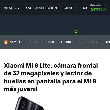
Suscríbete a
ANÁLISIS
XATAKA SELECCIÓN
CIENCIA
MOVILIDAD
HOY SE HABLA DE
AEMET
China
Sequía
Fallout
Generación Z
iP
Xiaomi Mi 9 Lite: cámara frontal
de 32 megapíxeles y lector de
huellas en pantalla para el Mi 9
más juvenil