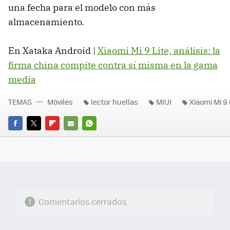
una fecha para el modelo con más
almacenamiento.
En Xataka Android |
Xiaomi Mi 9 Lite, análisis: la
firma china compite contra sí misma en la gama
media
TEMAS
Móviles
lector huellas
MIUI
Xiaomi Mi 9 
FACEBOOK
TWITTER
FLIPBOARD
E-
WHATSAPP
MAIL
Comentarios cerrados