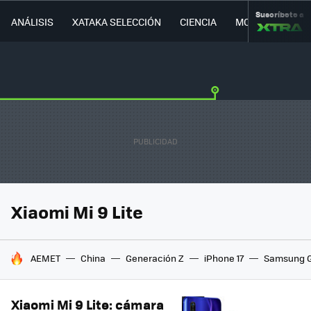
Suscríbete a
ANÁLISIS
XATAKA SELECCIÓN
CIENCIA
MOVILIDAD
Xiaomi Mi 9 Lite
HOY SE HABLA DE
AEMET
China
Generación Z
iPhone 17
Samsung G
Xiaomi Mi 9 Lite: cámara