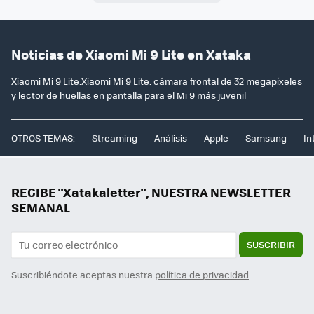
Noticias de Xiaomi Mi 9 Lite en Xataka
Xiaomi Mi 9 Lite:Xiaomi Mi 9 Lite: cámara frontal de 32 megapíxeles
y lector de huellas en pantalla para el Mi 9 más juvenil
OTROS TEMAS:
Streaming
Análisis
Apple
Samsung
In
RECIBE "Xatakaletter", NUESTRA NEWSLETTER
SEMANAL
SUSCRIBIR
Suscribiéndote aceptas nuestra
política de privacidad