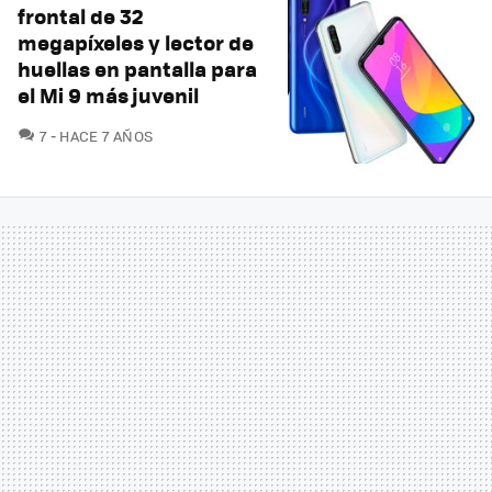
frontal de 32
megapíxeles y lector de
huellas en pantalla para
el Mi 9 más juvenil
COMENTARIOS
7
HACE 7 AÑOS