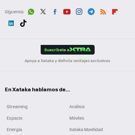
Síguenos
Wh
Twit
Fac
You
Inst
Tele
RSS
Flip
ats
ter
ebo
tub
agr
gra
boa
Link
Tikt
App
ok
e
am
m
rd
edI
ok
Suscríbete a
n
Apoya a Xataka y disfruta ventajas exclusivas
En Xataka hablamos de...
Streaming
Análisis
Espacio
Móviles
Energía
Xataka Movilidad