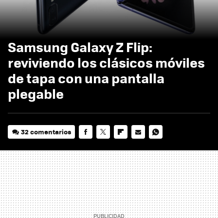
Samsung Galaxy Z Flip:
reviviendo los clásicos móviles
de tapa con una pantalla
plegable
32 comentarios
FACEBOOK
TWITTER
FLIPBOARD
E-
WHATSAPP
MAIL