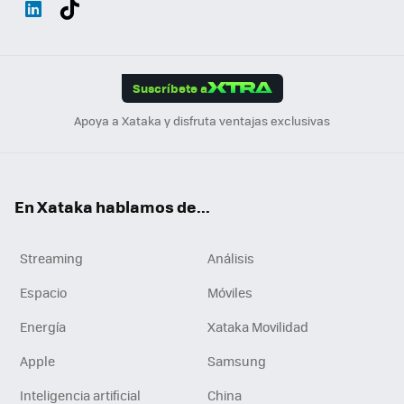
Wh
Twit
Fac
You
Inst
Tele
RSS
Flip
ats
ter
ebo
tub
agr
gra
boa
Link
Tikt
App
ok
e
am
m
rd
edI
ok
Suscríbete a
n
Apoya a Xataka y disfruta ventajas exclusivas
En Xataka hablamos de...
Streaming
Análisis
Espacio
Móviles
Energía
Xataka Movilidad
Apple
Samsung
Inteligencia artificial
China