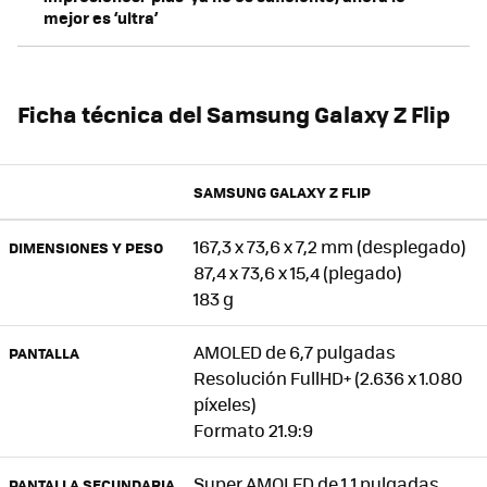
mejor es ‘ultra’
Ficha técnica del Samsung Galaxy Z Flip
SAMSUNG GALAXY Z FLIP
167,3 x 73,6 x 7,2 mm (desplegado)
DIMENSIONES Y PESO
87,4 x 73,6 x 15,4 (plegado)
183 g
AMOLED de 6,7 pulgadas
PANTALLA
Resolución FullHD+ (2.636 x 1.080
píxeles)
Formato 21.9:9
Super AMOLED de 1,1 pulgadas
PANTALLA SECUNDARIA