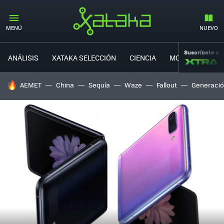
MENÚ
NUEVO
Suscríbete a
ANÁLISIS
XATAKA SELECCIÓN
CIENCIA
MOVILIDAD
HOY SE HABLA DE
AEMET
China
Sequía
Waze
Fallout
Generació