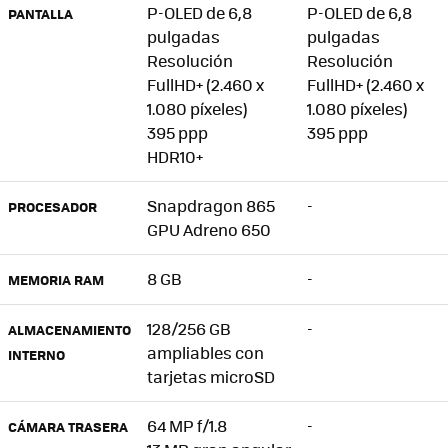
P-OLED de 6,8
P-OLED de 6,8
PANTALLA
pulgadas
pulgadas
Resolución
Resolución
FullHD+ (2.460 x
FullHD+ (2.460 x
1.080 píxeles)
1.080 píxeles)
395 ppp
395 ppp
HDR10+
Snapdragon 865
-
PROCESADOR
GPU Adreno 650
8 GB
-
MEMORIA RAM
128/256 GB
-
ALMACENAMIENTO
ampliables con
INTERNO
tarjetas microSD
64 MP f/1.8
-
CÁMARA TRASERA