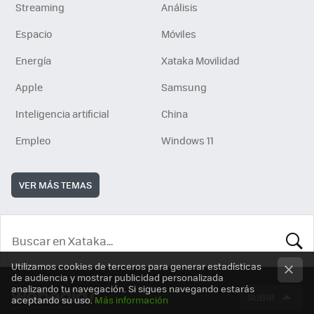
Streaming
Análisis
Espacio
Móviles
Energía
Xataka Movilidad
Apple
Samsung
Inteligencia artificial
China
Empleo
Windows 11
VER MÁS TEMAS
BUSCA
Utilizamos cookies de terceros para generar estadísticas
de audiencia y mostrar publicidad personalizada
analizando tu navegación. Si sigues navegando estarás
SUBIR
aceptando su uso.
Más información