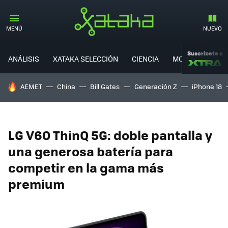
MENÚ
NUEVO
Suscríbete a
ANÁLISIS
XATAKA SELECCIÓN
CIENCIA
MOVILIDAD
HOY SE HABLA DE
AEMET
China
Bill Gates
Generación Z
iPhone 18
LG V60 ThinQ 5G: doble pantalla y
una generosa batería para
competir en la gama más
premium