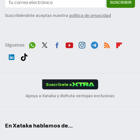
SUSCRIBIR
Suscribiéndote aceptas nuestra
política de privacidad
Síguenos
Wh
Twit
Fac
You
Inst
Tele
RSS
Flip
ats
ter
ebo
tub
agr
gra
boa
Link
Tikt
App
ok
e
am
m
rd
edI
ok
Suscríbete a
n
Apoya a Xataka y disfruta ventajas exclusivas
En Xataka hablamos de...