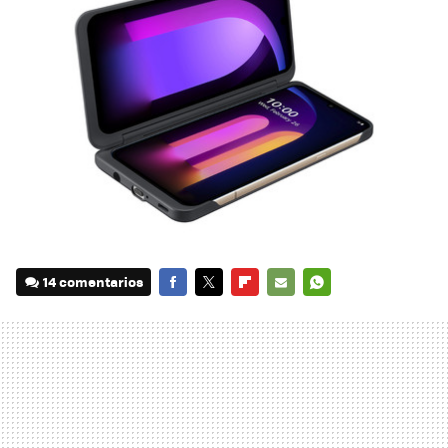
14 comentarios
FACEBOOK
TWITTER
FLIPBOARD
E-
WHATSAPP
MAIL