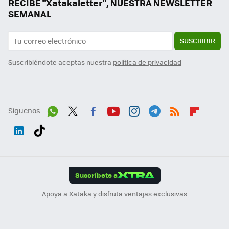
RECIBE "Xatakaletter", NUESTRA NEWSLETTER
SEMANAL
SUSCRIBIR
Suscribiéndote aceptas nuestra
política de privacidad
Síguenos
Wh
Twit
Fac
You
Inst
Tele
RSS
Flip
ats
ter
ebo
tub
agr
gra
boa
Link
Tikt
App
ok
e
am
m
rd
edI
ok
Suscríbete a
n
Apoya a Xataka y disfruta ventajas exclusivas