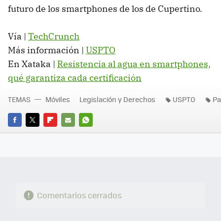
futuro de los smartphones de los de Cupertino.
Vía |
TechCrunch
Más información |
USPTO
En Xataka |
Resistencia al agua en smartphones,
qué garantiza cada certificación
TEMAS
Móviles
Legislación y Derechos
USPTO
Pa
FACEBOOK
TWITTER
FLIPBOARD
E-
WHATSAPP
MAIL
Comentarios cerrados