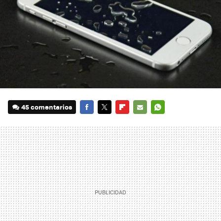
45 comentarios
FACEBOOK
TWITTER
FLIPBOARD
E-
WHATSAPP
MAIL