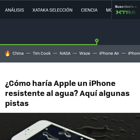
Suscríbete a
ANÁLISIS
XATAKA SELECCIÓN
CIENCIA
MOVILIDAD
HOY SE HABLA DE
China
Tim Cook
NASA
Waze
iPhone Air
iPhone
¿Cómo haría Apple un iPhone
resistente al agua? Aquí algunas
pistas