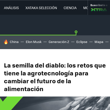
Suscríbete a
ANÁLISIS
XATAKA SELECCIÓN
CIENCIA
MOVILIDAD
HOY SE HABLA DE
China
Elon Musk
Generación Z
Eclipse
Mapa
La semilla del diablo: los retos que
tiene la agrotecnología para
cambiar el futuro de la
alimentación