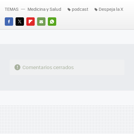
TEMAS
Medicina y Salud
podcast
Despeja la X
FACEBOOK
TWITTER
FLIPBOARD
E-
WHATSAPP
MAIL
Comentarios cerrados