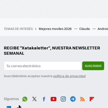
TEMAS DE INTERÉS
Mejores moviles 2026
Claude
Androi
RECIBE "Xatakaletter", NUESTRA NEWSLETTER
SEMANAL
SUSCRIBIR
Suscribiéndote aceptas nuestra
política de privacidad
Síguenos
Wh
Twit
Fac
You
Inst
Tele
RSS
Flip