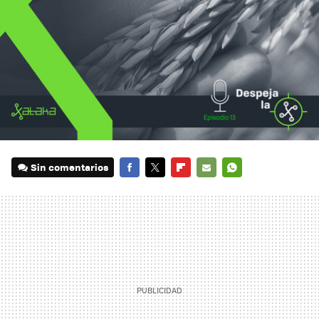
Sin comentarios
FACEBOOK
TWITTER
FLIPBOARD
E-
WHATSAPP
MAIL