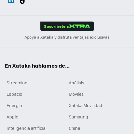
ats
ter
ebo
tub
agr
gra
boa
Link
Tikt
App
ok
e
am
m
rd
edI
ok
Suscríbete a
n
Apoya a Xataka y disfruta ventajas exclusivas
En Xataka hablamos de...
Streaming
Análisis
Espacio
Móviles
Energía
Xataka Movilidad
Apple
Samsung
Inteligencia artificial
China