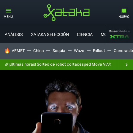
MENÚ
NUEVO
Suscríbete a
ANÁLISIS
XATAKA SELECCIÓN
CIENCIA
MOVILIDAD
HOY SE HABLA DE
AEMET
China
Sequía
Waze
Fallout
Generació
🌿¡Últimas horas! Sorteo de robot cortacésped Mova ViAX