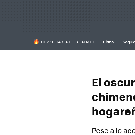
HOY SE HABLA DE
AEMET
China
Sequí
El oscu
chimene
hogareñ
Pese a lo ac