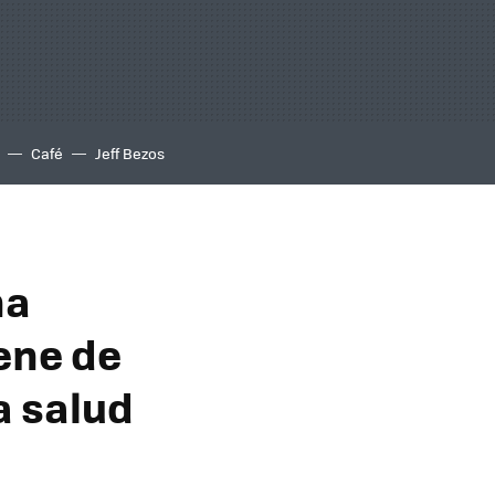
Café
Jeff Bezos
na
ene de
a salud