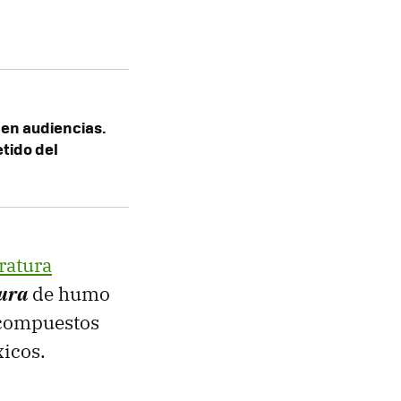
 en audiencias.
etido del
eratura
ura
de humo
 compuestos
icos.