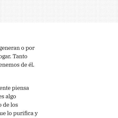
 generan o por
gar. Tanto
tenemos de él.
gente piensa
s algo
o de los
e lo purifica y