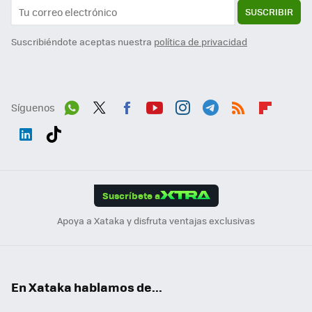
SUSCRIBIR
Suscribiéndote aceptas nuestra
política de privacidad
Síguenos
Wh
Twit
Fac
You
Inst
Tele
RSS
Flip
ats
ter
ebo
tub
agr
gra
boa
Link
Tikt
App
ok
e
am
m
rd
edI
ok
Suscríbete a
n
Apoya a Xataka y disfruta ventajas exclusivas
En Xataka hablamos de...