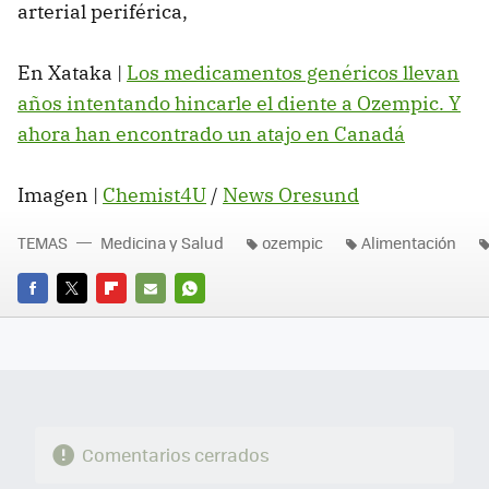
arterial periférica,
En Xataka |
Los medicamentos genéricos llevan
años intentando hincarle el diente a Ozempic. Y
ahora han encontrado un atajo en Canadá
Imagen |
Chemist4U
/
News Oresund
TEMAS
Medicina y Salud
ozempic
Alimentación
FACEBOOK
TWITTER
FLIPBOARD
E-
WHATSAPP
MAIL
Comentarios cerrados