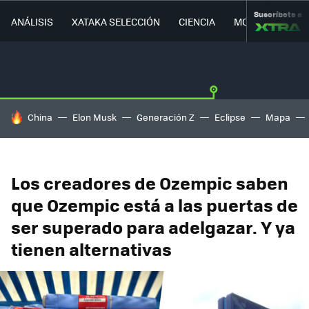
Suscríbete a
ANÁLISIS
XATAKA SELECCIÓN
CIENCIA
MOVILIDAD
HOY SE HABLA DE
China
Elon Musk
Generación Z
Eclipse
Mapa
Los creadores de Ozempic saben
que Ozempic está a las puertas de
ser superado para adelgazar. Y ya
tienen alternativas