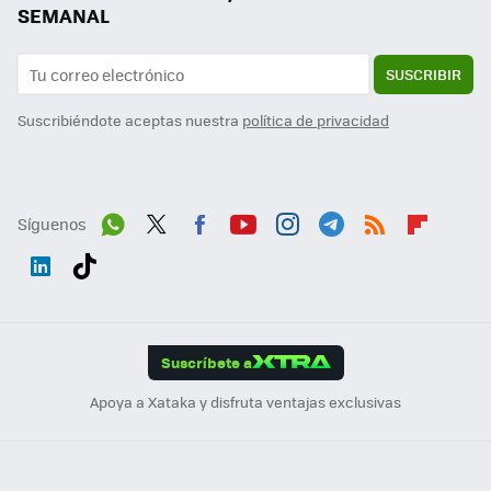
SEMANAL
SUSCRIBIR
Suscribiéndote aceptas nuestra
política de privacidad
Síguenos
Wh
Twit
Fac
You
Inst
Tele
RSS
Flip
ats
ter
ebo
tub
agr
gra
boa
Link
Tikt
App
ok
e
am
m
rd
edI
ok
Suscríbete a
n
Apoya a Xataka y disfruta ventajas exclusivas