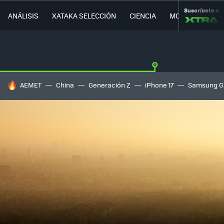
Suscríbete a
ANÁLISIS
XATAKA SELECCIÓN
CIENCIA
MOVILIDAD
HOY SE HABLA DE
AEMET
China
Generación Z
iPhone 17
Samsung G