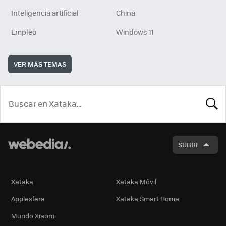
Inteligencia artificial
China
Empleo
Windows 11
VER MÁS TEMAS
BUSCA
SUBIR
Xataka
Xataka Móvil
Applesfera
Xataka Smart Home
Mundo Xiaomi