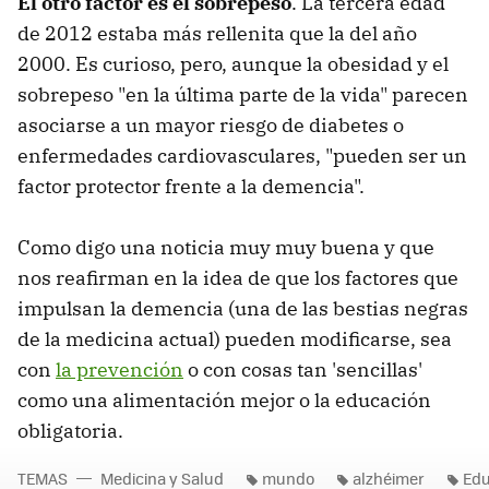
El otro factor es el sobrepeso
. La tercera edad
de 2012 estaba más rellenita que la del año
2000. Es curioso, pero, aunque la obesidad y el
sobrepeso "en la última parte de la vida" parecen
asociarse a un mayor riesgo de diabetes o
enfermedades cardiovasculares, "pueden ser un
factor protector frente a la demencia".
Como digo una noticia muy muy buena y que
nos reafirman en la idea de que los factores que
impulsan la demencia (una de las bestias negras
de la medicina actual) pueden modificarse, sea
con
la prevención
o con cosas tan 'sencillas'
como una alimentación mejor o la educación
obligatoria.
TEMAS
Medicina y Salud
mundo
alzhéimer
Edu