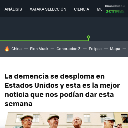
Suscríbete a
ANÁLISIS
XATAKA SELECCIÓN
CIENCIA
MOVILIDAD
HOY SE HABLA DE
China
Elon Musk
Generación Z
Eclipse
Mapa
La demencia se desploma en
Estados Unidos y esta es la mejor
noticia que nos podían dar esta
semana