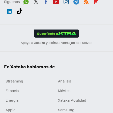
Síguenos
Wh
Twit
Fac
You
Inst
Tele
RSS
Flip
ats
ter
ebo
tub
agr
gra
boa
Link
Tikt
App
ok
e
am
m
rd
edI
ok
Suscríbete a
n
Apoya a Xataka y disfruta ventajas exclusivas
En Xataka hablamos de...
Streaming
Análisis
Espacio
Móviles
Energía
Xataka Movilidad
Apple
Samsung