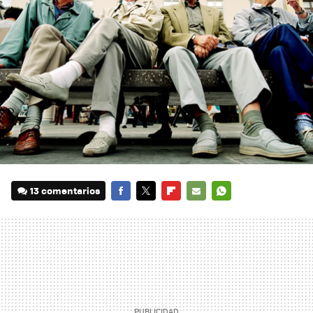
13 comentarios
FACEBOOK
TWITTER
FLIPBOARD
E-
WHATSAPP
MAIL