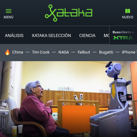
MENÚ
NUEVO
Suscríbete a
ANÁLISIS
XATAKA SELECCIÓN
CIENCIA
MOVILIDAD
HOY SE HABLA DE
China
Tim Cook
NASA
Fallout
Bugatti
iPhone 