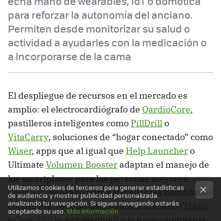
echa mano de wearables, IoT o domótica
para reforzar la autonomía del anciano.
Permiten desde monitorizar su salud o
actividad a ayudarles con la medicación o
a incorporarse de la cama
El despliegue de recursos en el mercado es
amplio: el electrocardiógrafo de
QardioCore
,
pastilleros inteligentes como
PillDrill
o
VitaCarry
, soluciones de “hogar conectado” como
Wiser
, apps que al igual que
Help Launcher
o
Ultimate
Volumen Booster
adaptan el manejo de
los smartphone para las personas mayores;
Utilizamos cookies de terceros para generar estadísticas
CogniFit
, pensado para estimular las habilidades
de audiencia y mostrar publicidad personalizada
analizando tu navegación. Si sigues navegando estarás
cognitivas; robots que asisten al anciano (
TIAGo
aceptando su uso.
Más información
o
GrowMeUp
, por ejemplo) y le hacen compañía