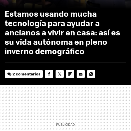
Estamos usando mucha
tecnología para ayudar a
ancianos a vivir en casa: así es
su vida autónoma en pleno
inverno demográfico
2 comentarios
FACEBOOK
TWITTER
FLIPBOARD
E-
WHATSAPP
MAIL