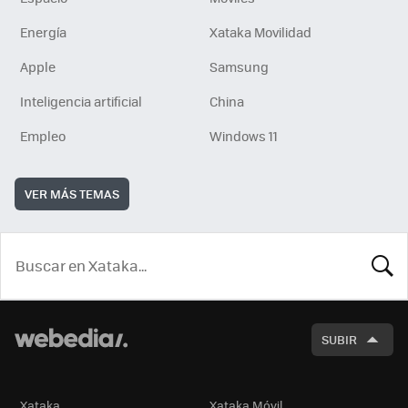
Energía
Xataka Movilidad
Apple
Samsung
Inteligencia artificial
China
Empleo
Windows 11
VER MÁS TEMAS
BUSCA
SUBIR
Xataka
Xataka Móvil