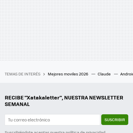
TEMAS DE INTERÉS
Mejores moviles 2026
Claude
Androi
RECIBE "Xatakaletter", NUESTRA NEWSLETTER
SEMANAL
SUSCRIBIR
Suscribiéndote aceptas nuestra
política de privacidad