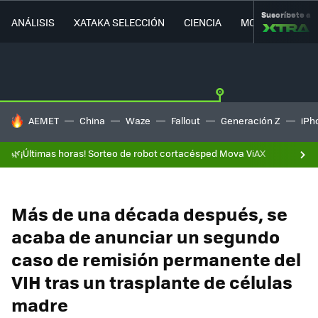
Suscríbete a
ANÁLISIS
XATAKA SELECCIÓN
CIENCIA
MOVILIDAD
HOY SE HABLA DE
AEMET
China
Waze
Fallout
Generación Z
iPh
🌿¡Últimas horas! Sorteo de robot cortacésped Mova ViAX
Más de una década después, se
acaba de anunciar un segundo
caso de remisión permanente del
VIH tras un trasplante de células
madre