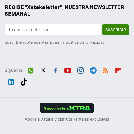
RECIBE "Xatakaletter", NUESTRA NEWSLETTER
SEMANAL
SUSCRIBIR
Suscribiéndote aceptas nuestra
política de privacidad
Síguenos
Wh
Twit
Fac
You
Inst
Tele
RSS
Flip
ats
ter
ebo
tub
agr
gra
boa
Link
Tikt
App
ok
e
am
m
rd
edIn
ok
Suscríbete a
Apoya a Xataka y disfruta ventajas exclusivas