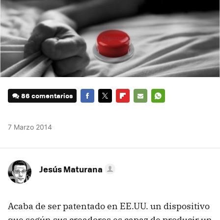
86 comentarios
FACEBOOK
TWITTER
FLIPBOARD
E-
WHATSAPP
MAIL
7 Marzo 2014
Jesús Maturana
Acaba de ser patentado en EE.UU. un dispositivo
que según sus creadores es capaz de producir un