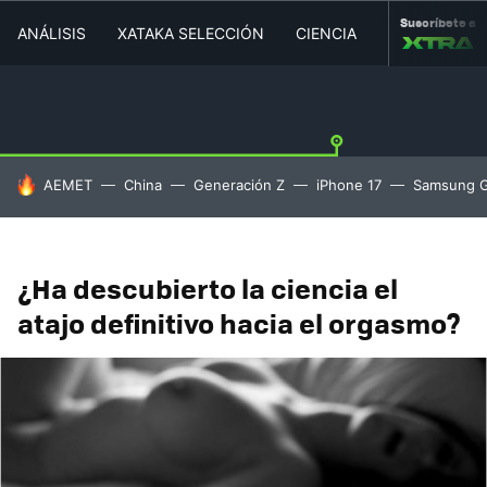
Suscríbete a
ANÁLISIS
XATAKA SELECCIÓN
CIENCIA
MOVILIDAD
HOY SE HABLA DE
AEMET
China
Generación Z
iPhone 17
Samsung G
¿Ha descubierto la ciencia el
atajo definitivo hacia el orgasmo?