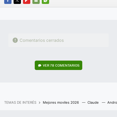
FACEBOOK
TWITTER
FLIPBOARD
E-
WHATSAPP
MAIL
Comentarios cerrados
VER
78 COMENTARIOS
TEMAS DE INTERÉS
Mejores moviles 2026
Claude
Andro