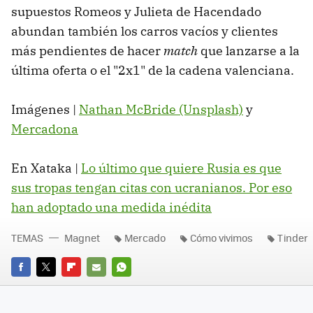
supuestos Romeos y Julieta de Hacendado
abundan también los carros vacíos y clientes
más pendientes de hacer
match
que lanzarse a la
última oferta o el "2x1" de la cadena valenciana.
Imágenes |
Nathan McBride (Unsplash)
y
Mercadona
En Xataka |
Lo último que quiere Rusia es que
sus tropas tengan citas con ucranianos. Por eso
han adoptado una medida inédita
TEMAS
Magnet
Mercado
Cómo vivimos
Tinder
FACEBOOK
TWITTER
FLIPBOARD
E-
WHATSAPP
MAIL