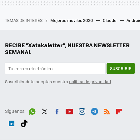
TEMAS DE INTERÉS
Mejores moviles 2026
Claude
Androi
RECIBE "Xatakaletter", NUESTRA NEWSLETTER
SEMANAL
SUSCRIBIR
Suscribiéndote aceptas nuestra
política de privacidad
Síguenos
Wh
Twit
Fac
You
Inst
Tele
RSS
Flip
ats
ter
ebo
tub
agr
gra
boa
Link
Tikt