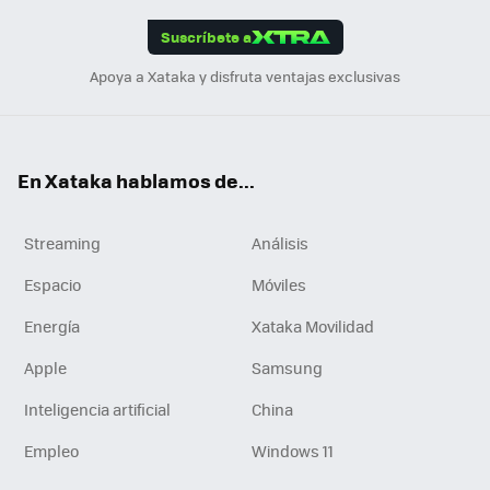
App
ok
e
am
m
rd
edI
ok
Suscríbete a
n
Apoya a Xataka y disfruta ventajas exclusivas
En Xataka hablamos de...
Streaming
Análisis
Espacio
Móviles
Energía
Xataka Movilidad
Apple
Samsung
Inteligencia artificial
China
Empleo
Windows 11