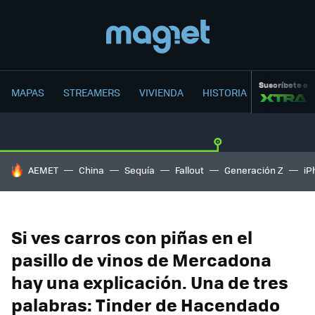
Suscríbete a
MAPAS
STREAMERS
VIVIENDA
HISTORIA
HOY SE HABLA DE
AEMET
China
Sequía
Fallout
Generación Z
iP
Si ves carros con piñas en el
pasillo de vinos de Mercadona
hay una explicación. Una de tres
palabras: Tinder de Hacendado