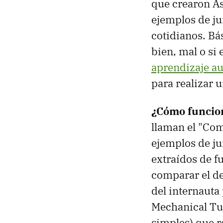
que crearon As
ejemplos de ju
cotidianos. Bás
bien, mal o si 
aprendizaje a
para realizar 
¿Cómo funcio
llaman el "Co
ejemplos de ju
extraídos de 
comparar el d
del internauta
Mechanical Tu
simples) que re