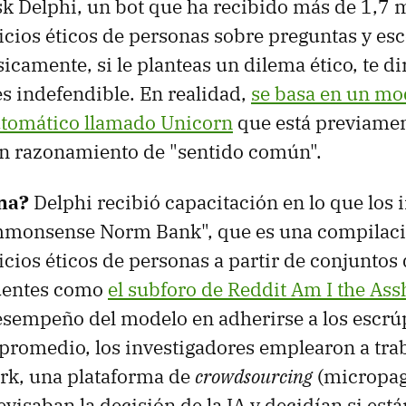
k Delphi, un bot que ha recibido más de 1,7 
icios éticos de personas sobre preguntas y es
icamente, si le planteas un dilema ético, te dir
es indefendible. En realidad,
se basa en un mo
utomático llamado Unicorn
que está previame
un razonamiento de "sentido común".
na?
Delphi recibió capacitación en lo que los 
mmonsense Norm Bank", que es una compilaci
icios éticos de personas a partir de conjuntos
fuentes como
el subforo de Reddit Am I the Ass
esempeño del modelo en adherirse a los escrú
 promedio, los investigadores emplearon a tra
rk, una plataforma de
crowdsourcing
(micropag
visaban la decisión de la IA y decidían si est