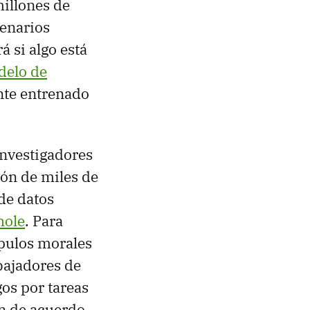
millones de
cenarios
á si algo está
delo de
nte entrenado
investigadores
ón de miles de
 de datos
hole
. Para
pulos morales
bajadores de
os por tareas
án de acuerdo.