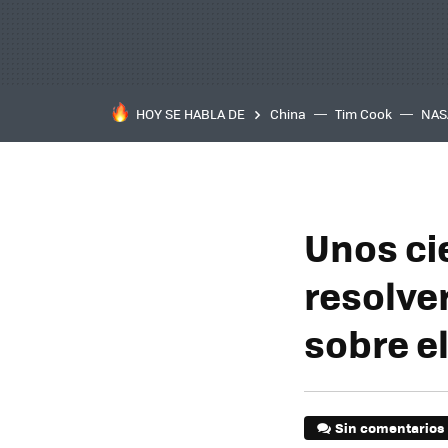
HOY SE HABLA DE
China
Tim Cook
NAS
Unos ci
resolve
sobre el
Sin comentarios