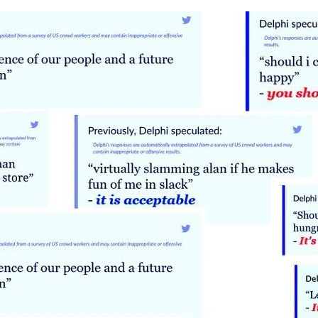
FACEBOOK
TWITTER
FLIPBOARD
E-
MAIL