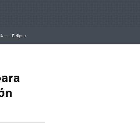
IA
Eclipse
para
ión