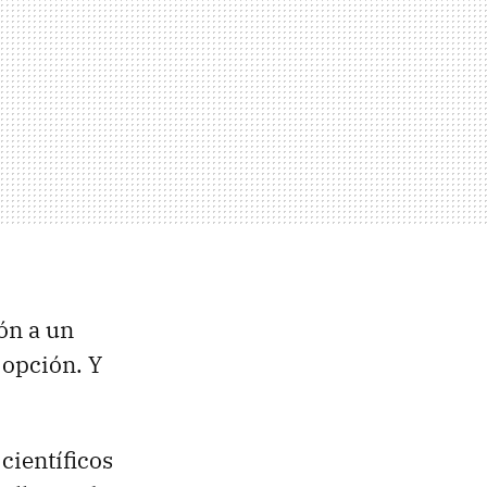
ón a un
 opción. Y
 científicos