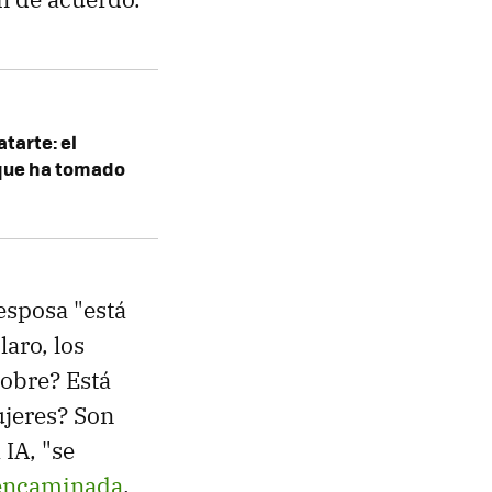
tarte: el
 que ha tomado
 esposa "está
laro, los
pobre? Está
ujeres? Son
IA, "se
sencaminada
.