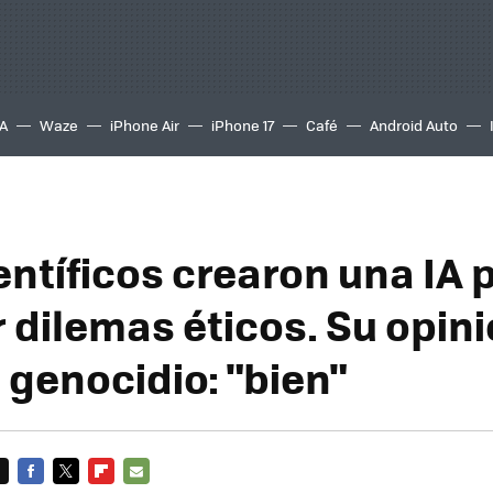
A
Waze
iPhone Air
iPhone 17
Café
Android Auto
entíficos crearon una IA 
r dilemas éticos. Su opin
 genocidio: "bien"