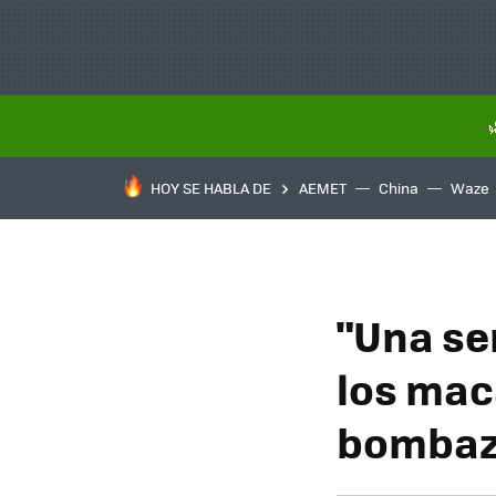
HOY SE HABLA DE
AEMET
China
Waze
"Una se
los mac
bombazo