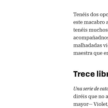
Tenéis dos opc
este macabro a
tenéis muchos.
acompañadnos e
malhadadas vid
maestra que en
Trece li
Una serie de cat
diréis que no 
mayor— Violet,