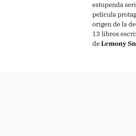
estupenda serie
película prota
origen de la d
13 libros escr
de
Lemony Sn