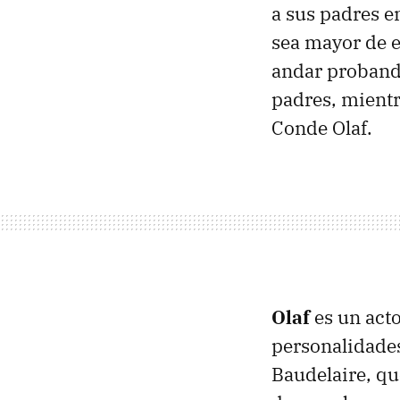
a sus padres e
sea mayor de e
andar probando
padres, mientr
Conde Olaf.
Olaf
es un acto
personalidades
Baudelaire, q