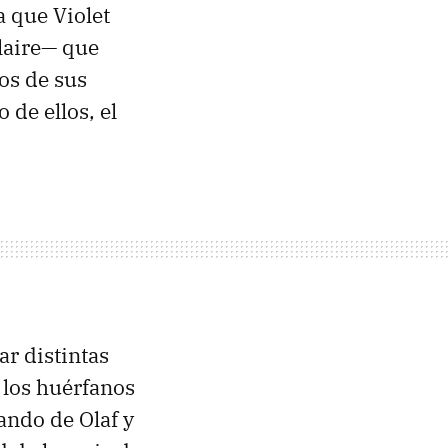
 que Violet
laire— que
os de sus
 de ellos, el
r distintas
 los huérfanos
ndo de Olaf y