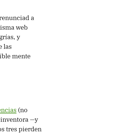
 renunciad a
 misma web
rías, y
 las
rible mente
encias
(no
a inventora —y
os tres pierden