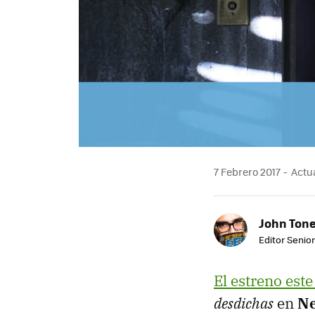
7 Febrero 2017
Actua
John Ton
Editor Senio
El estreno est
desdichas
en
Ne