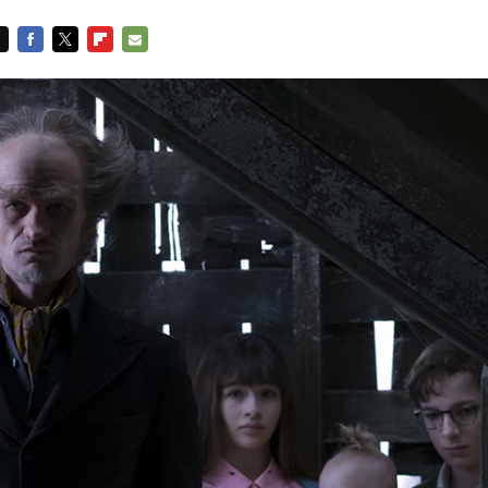
FACEBOOK
TWITTER
FLIPBOARD
E-
MAIL