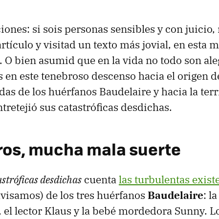
iones: si sois personas sensibles y con juicio,
rtículo y visitad un texto más jovial, en esta
 O bien asumid que en la vida no todo son aleg
n este tenebroso descenso hacia el origen de
as de los huérfanos Baudelaire y hacia la ter
tretejió sus catastróficas desdichas.
bros, mucha mala suerte
astróficas desdichas
cuenta
las turbulentas exist
avisamos) de los tres huérfanos
Baudelaire
: l
 el lector Klaus y la bebé mordedora Sunny. L