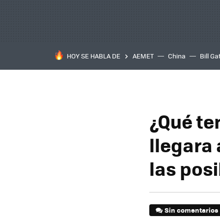
HOY SE HABLA DE
AEMET
China
Bill Ga
¿Qué te
llegara
las pos
Sin comentarios