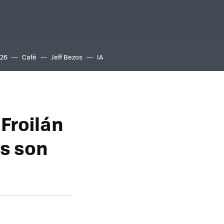
S26
Café
Jeff Bezos
IA
Froilán
as son