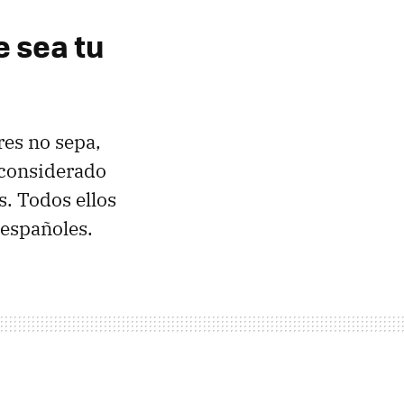
e sea tu
res no sepa,
 considerado
s. Todos ellos
 españoles.