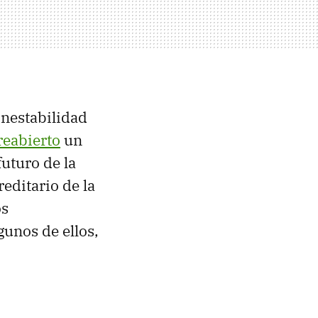
inestabilidad
reabierto
un
futuro de la
editario de la
os
gunos de ellos,