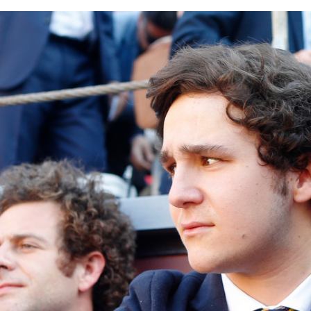
FACEBOOK
TWITTER
FLIPBOARD
E-
MAIL