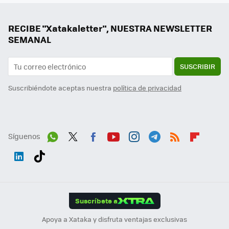
RECIBE "Xatakaletter", NUESTRA NEWSLETTER
SEMANAL
SUSCRIBIR
Suscribiéndote aceptas nuestra
política de privacidad
Síguenos
Wh
Twit
Fac
You
Inst
Tele
RSS
Flip
ats
ter
ebo
tub
agr
gra
boa
Link
Tikt
App
ok
e
am
m
rd
edI
ok
Suscríbete a
n
Apoya a Xataka y disfruta ventajas exclusivas