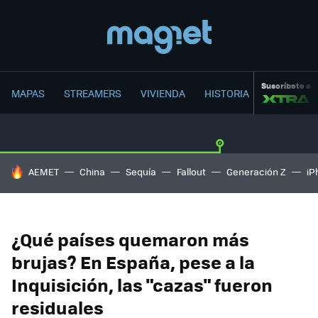
Suscríbete a
MAPAS
STREAMERS
VIVIENDA
HISTORIA
HOY SE HABLA DE
AEMET
China
Sequía
Fallout
Generación Z
iP
¿Qué países quemaron más
brujas? En España, pese a la
Inquisición, las "cazas" fueron
residuales