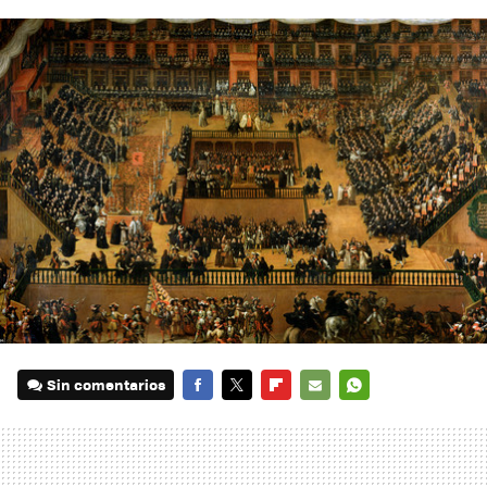
Sin comentarios
FACEBOOK
TWITTER
FLIPBOARD
E-
WHATSAPP
MAIL