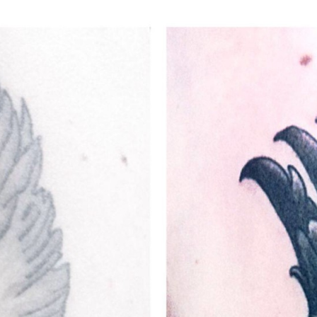
FACEBOOK
TWITTER
FLIPBOARD
E-
MAIL