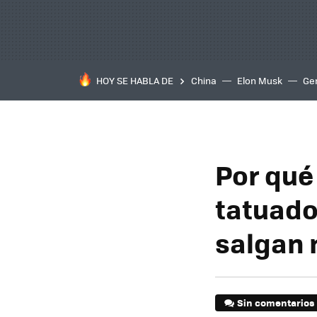
HOY SE HABLA DE
China
Elon Musk
Ge
Por qué 
tatuado
salgan 
Sin comentarios