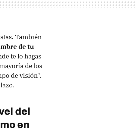
tistas. También
ombre de tu
de te lo hagas
 mayoría de los
mpo de visión".
lazo.
ivel del
imo en