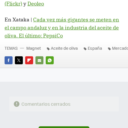
(Flickr)
y
Deoleo
En Xataka |
Cada vez más gigantes se meten en
el campo andaluz y en la industria del aceite de
oliva. El último: PepsiCo
TEMAS
Magnet
Aceite de oliva
España
Mercad
FACEBOOK
TWITTER
FLIPBOARD
E-
WHATSAPP
MAIL
Comentarios cerrados