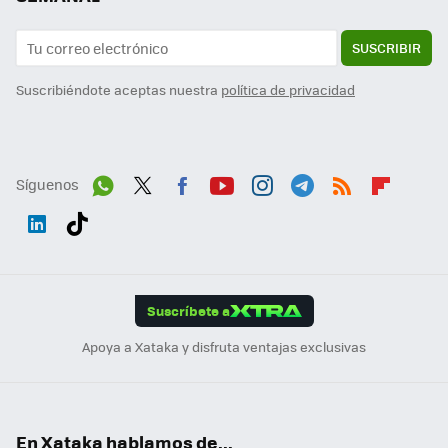
SUSCRIBIR
Suscribiéndote aceptas nuestra
política de privacidad
Síguenos
Wh
Twit
Fac
You
Inst
Tele
RSS
Flip
ats
ter
ebo
tub
agr
gra
boa
Link
Tikt
App
ok
e
am
m
rd
edI
ok
Suscríbete a
n
Apoya a Xataka y disfruta ventajas exclusivas
En Xataka hablamos de...