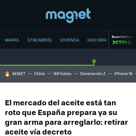
Suscríbete a
MAPAS
STREAMERS
VIVIENDA
HISTORIA
HOY SE HABLA DE
AEMET
China
Bill Gates
Generación Z
iPhone 18
El mercado del aceite está tan
roto que España prepara ya su
gran arma para arreglarlo: retirar
aceite vía decreto