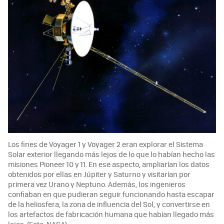
Los fines de Voyager 1 y Voyager 2 eran explorar el Sistema
Solar exterior llegando más lejos de lo que lo habían hecho las
misiones Pioneer 10 y 11. En ese aspecto, ampliarían los datos
obtenidos por ellas en Júpiter y Saturno y visitarían por
primera vez Urano y Neptuno. Además, los ingenieros
confiaban en que pudieran seguir funcionando hasta escapar
de la heliosfera, la zona de influencia del Sol, y convertirse en
los artefactos de fabricación humana que habían llegado más
lejos. (Foto: NASA).