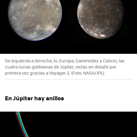
De izquierda a derecha, Ío, Europa, Ganímedes y Calisto, las
cuatro lunas galileanas de Júpiter, vistas en detalle por
primera vez gracias a Voyager 2. (Foto: NASA/JPL)
En Júpiter hay anillos