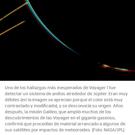
Uno de los hallazgos más inesperados de Voyager 1 fue
detectar un sistema de anillos alrededor de Júpiter. Eran muy
débiles (en la imagen se aprecian porque el color está muy
contrastado y modificado), y se desconocía su origen. Años
después, la misión Galileo, que amplió muchos de los
descubrimientos de las Voyager en el gigante gaseoso,
confirmó que procedían de material arrancado a algunos de
sus satélites por impactos de meteoroides. (Foto: NASA/JPL)