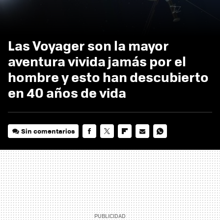
Las Voyager son la mayor
aventura vivida jamás por el
hombre y esto han descubierto
en 40 años de vida
Sin comentarios
FACEBOOK
TWITTER
FLIPBOARD
E-
WHATSAPP
MAIL