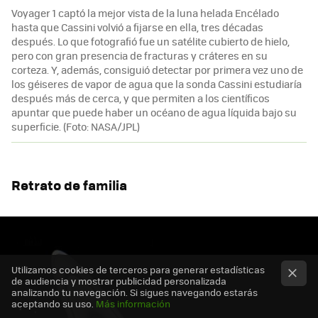
Voyager 1 captó la mejor vista de la luna helada Encélado
hasta que Cassini volvió a fijarse en ella, tres décadas
después. Lo que fotografió fue un satélite cubierto de hielo,
pero con gran presencia de fracturas y cráteres en su
corteza. Y, además, consiguió detectar por primera vez uno de
los géiseres de vapor de agua que la sonda Cassini estudiaría
después más de cerca, y que permiten a los científicos
apuntar que puede haber un océano de agua líquida bajo su
superficie. (Foto: NASA/JPL)
Retrato de familia
Utilizamos cookies de terceros para generar estadísticas
de audiencia y mostrar publicidad personalizada
analizando tu navegación. Si sigues navegando estarás
aceptando su uso.
Más información