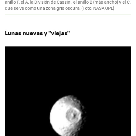
anillo F, el A, la División de Cassini, el anillo B (más ancho) y el C,
que se ve como una zona gris oscura. (Foto: NASA/JPL)
Lunas nuevas y "viejas"