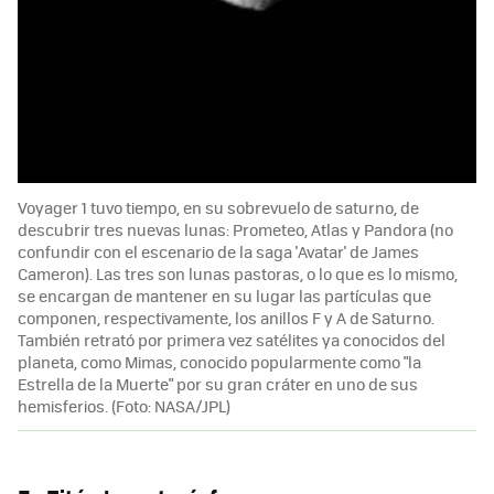
Voyager 1 tuvo tiempo, en su sobrevuelo de saturno, de
descubrir tres nuevas lunas: Prometeo, Atlas y Pandora (no
confundir con el escenario de la saga 'Avatar' de James
Cameron). Las tres son lunas pastoras, o lo que es lo mismo,
se encargan de mantener en su lugar las partículas que
componen, respectivamente, los anillos F y A de Saturno.
También retrató por primera vez satélites ya conocidos del
planeta, como Mimas, conocido popularmente como "la
Estrella de la Muerte" por su gran cráter en uno de sus
hemisferios. (Foto: NASA/JPL)