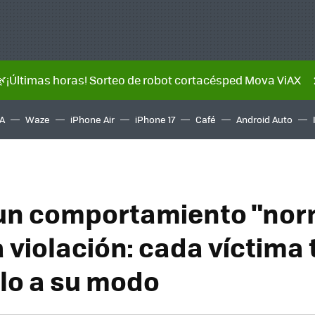
🌿¡Últimas horas! Sorteo de robot cortacésped Mova ViAX
A
Waze
iPhone Air
iPhone 17
Café
Android Auto
un comportamiento "nor
 violación: cada víctima 
lo a su modo