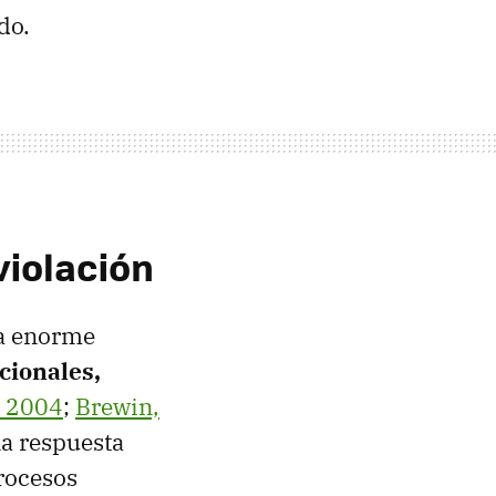
do.
violación
na enorme
cionales,
a, 2004
;
Brewin,
na respuesta
procesos