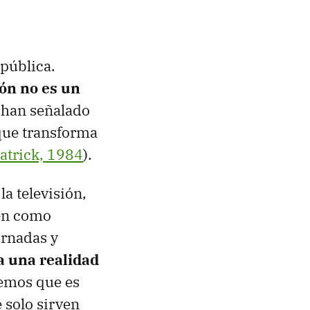
pública.
ión no es un
 han señalado
que transforma
atrick, 1984
).
la televisión,
ten como
ornadas y
ja una realidad
eemos que es
 solo sirven