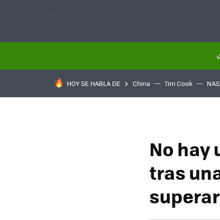
HOY SE HABLA DE
China
Tim Cook
NAS
No hay 
tras una
superar