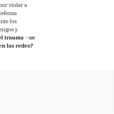
or violar a
defensa
nte los
amigos y
el trauma —se
en las redes?