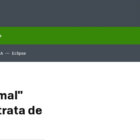
IA
Eclipse
mal"
trata de