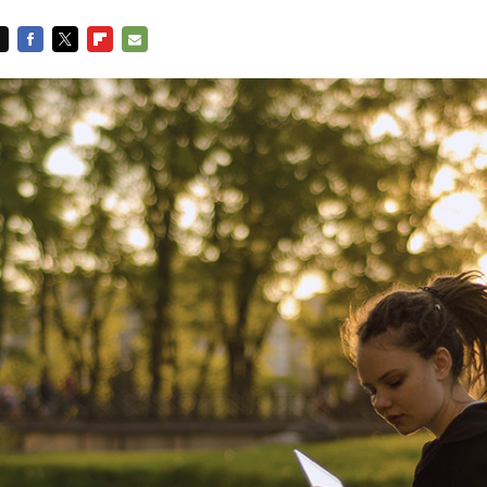
FACEBOOK
TWITTER
FLIPBOARD
E-
MAIL