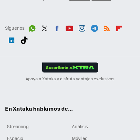
Síguenos
Wh
Twit
Fac
You
Inst
Tele
RSS
Flip
ats
ter
ebo
tub
agr
gra
boa
Link
Tikt
App
ok
e
am
m
rd
edI
ok
Suscríbete a
n
Apoya a Xataka y disfruta ventajas exclusivas
En Xataka hablamos de...
Streaming
Análisis
Espacio
Móviles