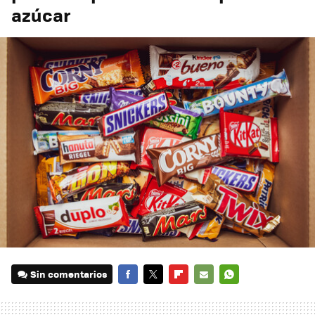
azúcar
Sin comentarios
FACEBOOK
TWITTER
FLIPBOARD
E-
WHATSAPP
MAIL