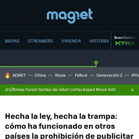
Suscríbete a
MAPAS
STREAMERS
VIVIENDA
HISTORIA
HOY SE HABLA DE
AEMET
China
Waze
Fallout
Generación Z
iPh
🌿¡Últimas horas! Sorteo de robot cortacésped Mova ViAX
Hecha la ley, hecha la trampa:
cómo ha funcionado en otros
países la prohibición de publicitar