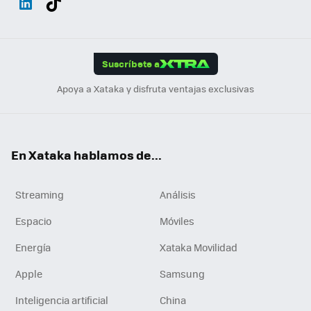
ats
ter
ebo
tub
agr
gra
boa
Link
Tikt
App
ok
e
am
m
rd
edI
ok
Suscríbete a
n
Apoya a Xataka y disfruta ventajas exclusivas
En Xataka hablamos de...
Streaming
Análisis
Espacio
Móviles
Energía
Xataka Movilidad
Apple
Samsung
Inteligencia artificial
China