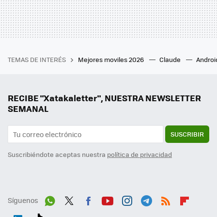
TEMAS DE INTERÉS
Mejores moviles 2026
Claude
Androi
RECIBE "Xatakaletter", NUESTRA NEWSLETTER
SEMANAL
SUSCRIBIR
Suscribiéndote aceptas nuestra
política de privacidad
Síguenos
Wh
Twit
Fac
You
Inst
Tele
RSS
Flip