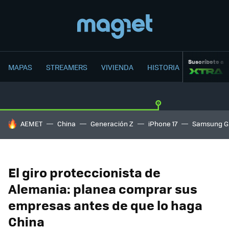
Suscríbete a
MAPAS
STREAMERS
VIVIENDA
HISTORIA
HOY SE HABLA DE
AEMET
China
Generación Z
iPhone 17
Samsung G
El giro proteccionista de
Alemania: planea comprar sus
empresas antes de que lo haga
China