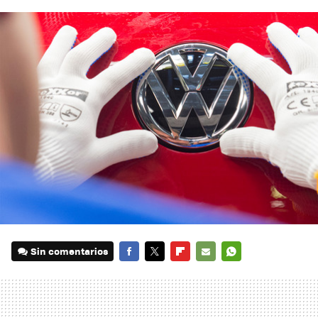
Sin comentarios
FACEBOOK
TWITTER
FLIPBOARD
E-
WHATSAPP
MAIL