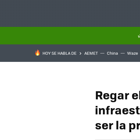
HOY SE HABLA DE
AEMET
China
Waze
Regar e
infraest
ser la 