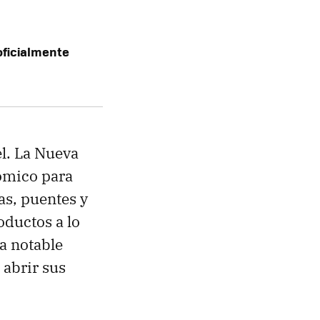
oficialmente
el. La Nueva
mico para
s, puentes y
oductos a lo
na notable
 abrir sus