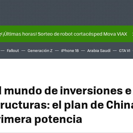
🌿¡Últimas horas! Sorteo de robot cortacésped Mova ViAX
Fallout
Generación Z
iPhone 18
Arabia Saudí
GTA VI
l mundo de inversiones e
ructuras: el plan de Chin
primera potencia