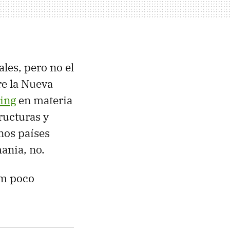
les, pero no el
e la Nueva
ping
en materia
ructuras y
nos países
ania, no.
um poco