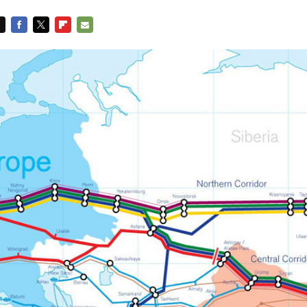
FACEBOOK
TWITTER
FLIPBOARD
E-
MAIL